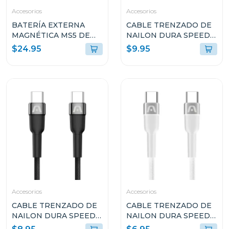
Accesorios
Accesorios
BATERÍA EXTERNA
CABLE TRENZADO DE
MAGNÉTICA MS5 DE
NAILON DURA SPEED
5000MAH DE
DE 240W TIPO-C A
$24.95
$9.95
ALUMINIO ARGPB1160
TIPO-C PARA CARGA Y
SINCRONIZACIÓN
ULTRA RÁPIDA DE 1.8M
ARGCB0073
Accesorios
Accesorios
CABLE TRENZADO DE
CABLE TRENZADO DE
NAILON DURA SPEED
NAILON DURA SPEED
DE 100W TIPO C EN
DE 65W TIPO C EN