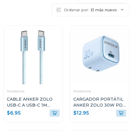
Ordenar por:
El más nuevo
Accesorios
Accesorios
CABLE ANKER ZOLO
CARGADOR PORTÁTIL
USB-C A USB-C 1M
ANKER ZOLO 30W PD
240W AZUL A8060H31
3.0 CELESTE A2698J31
$6.95
$12.95