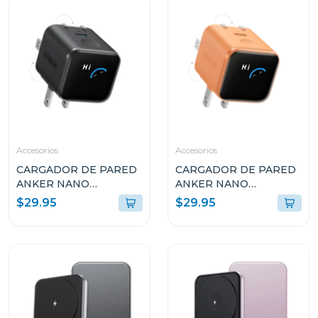
Accesorios
Accesorios
CARGADOR DE PARED
CARGADOR DE PARED
ANKER NANO
ANKER NANO
CHARGER 45W CON
CHARGER 45W CON
$29.95
$29.95
SMART DISPLAY USB-C
SMART DISPLAY USB-C
NEGRO A121DJ11
NARANJA A121DJO1