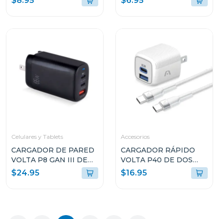
$8.95
$6.95
AMBOS LADOS DE 3M
AMBOS LADOS DE 1.8M
ARGCB0050BK
BLANCO ARGCB0047
Celulares y Tablets
Accesorios
CARGADOR DE PARED
CARGADOR RÁPIDO
VOLTA P8 GAN III DE
VOLTA P40 DE DOS
65W CON DOBLE
PUERTOS CON CABLE
$24.95
$16.95
PUERTO USB-C Y
USB TIPO C
ENCHUFLE PLEGABLE
ARGAC0155WT
ARGAC0126