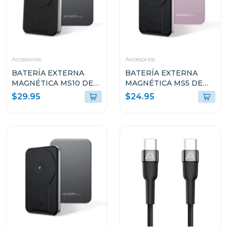
Accesorios
Accesorios
BATERÍA EXTERNA
BATERÍA EXTERNA
MAGNÉTICA MS10 DE
MAGNÉTICA MS5 DE
1000MAH DE
5000MAH DE
$29.95
$24.95
ALUMINIO ARGPB1162
ALUMINIO ROSA
ARGPB1160