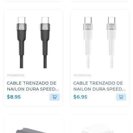
SINCRONIZACIÓN
ULTRA RÁPIDA DE 1.8M
ARGCB0073
Accesorios
Accesorios
CABLE TRENZADO DE
CABLE TRENZADO DE
NAILON DURA SPEED
NAILON DURA SPEED
DE 100W TIPO C EN
DE 65W TIPO C EN
$8.95
$6.95
AMBOS LADOS DE 3M
AMBOS LADOS DE 1.8M
ARGCB0050BK
BLANCO ARGCB0047