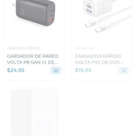
Celulares y Tablets
Accesorios
CARGADOR DE PARED
CARGADOR RÁPIDO
VOLTA P8 GAN III DE
VOLTA P40 DE DOS
65W CON DOBLE
PUERTOS CON CABLE
$24.95
$16.95
PUERTO USB-C Y
USB TIPO C
ENCHUFLE PLEGABLE
ARGAC0155WT
ARGAC0126