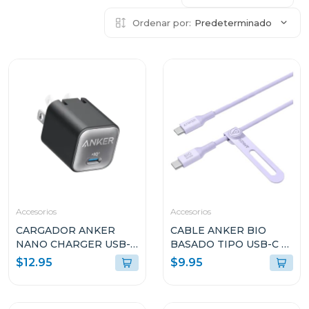
Ordenar por:
Predeterminado
Accesorios
Accesorios
CARGADOR ANKER
CABLE ANKER BIO
NANO CHARGER USB-C
BASADO TIPO USB-C A
30W NEGRO A2147J11
USB-C 3FT DE CARGA
$12.95
$9.95
RÁPIDA VIOLETA
A80F1HV1