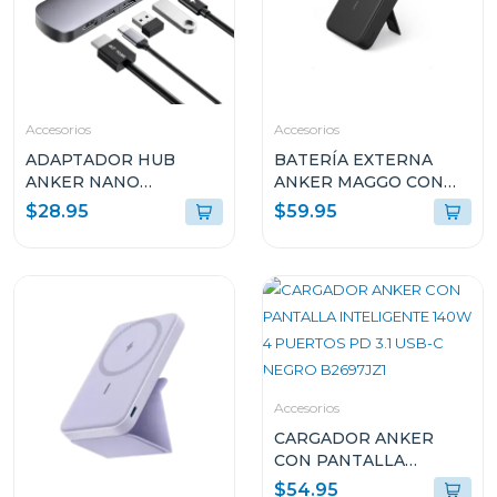
Accesorios
Accesorios
ADAPTADOR HUB
BATERÍA EXTERNA
ANKER NANO
ANKER MAGGO CON
MULTIPUERTO USB 7-
SMART DISPLAY 27W
$28.95
$59.95
EN-1 CON 4K Y HDMI
CARGA RÁPIDA 10K
100W A83D2HA1
MAH NEGRA A1654H11
Accesorios
CARGADOR ANKER
CON PANTALLA
INTELIGENTE 140W 4
$54.95