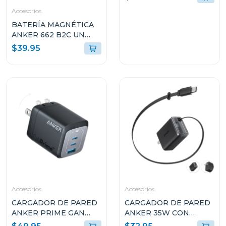
PUERTOS PD 3.1 USB-C
Accesorios
NEGRO B2697JZ1
BATERÍA MAGNÉTICA
ANKER 662 B2C UN
VIOLETA A16140V1
$39.95
Accesorios
Accesorios
CARGADOR DE PARED
CARGADOR DE PARED
ANKER PRIME GAN
ANKER 35W CON
67W CON 3 PUERTOS
CABLE USB-C