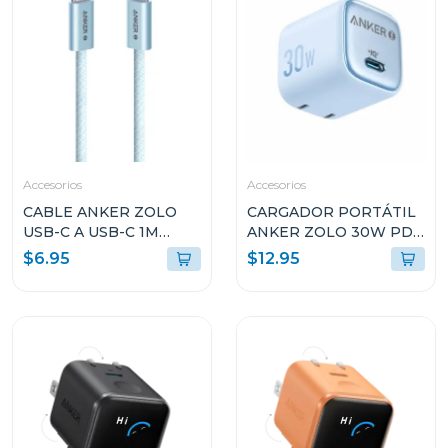
Accesorios
Accesorios
CABLE ANKER ZOLO
CARGADOR PORTÁTIL
USB-C A USB-C 1M
ANKER ZOLO 30W PD
240W AZUL A8060H31
3.0 CELESTE A2698J31
$6.95
$12.95