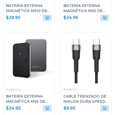
BATERÍA EXTERNA
BATERÍA EXTERNA
MAGNÉTICA MS10 DE
MAGNÉTICA MS5 DE
1000MAH DE
5000MAH DE
$29.95
$24.95
ALUMINIO ARGPB1162
ALUMINIO ROSA
ARGPB1160
Accesorios
Accesorios
BATERÍA EXTERNA
CABLE TRENZADO DE
MAGNÉTICA MS5 DE
NAILON DURA SPEED
5000MAH DE
DE 240W TIPO-C A
$24.95
$9.95
ALUMINIO ARGPB1160
TIPO-C PARA CARGA Y