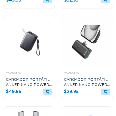
$49.95
$32.95
USB-C NEGRO A2669113
RETRÁCTIL A2658J11
Accesorios
Accesorios
CARGADOR PORTÁTIL
CARGADOR PORTÁTIL
ANKER NANO POWER
ANKER NANO POWER
BANK 45W 10k USB-C
BANK 22.5W USB-C
$49.95
$29.95
A1638H11
A1653H11