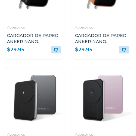
Accesorios
Accesorios
CARGADOR DE PARED
CARGADOR DE PARED
ANKER NANO
ANKER NANO
CHARGER 45W CON
CHARGER 45W CON
$29.95
$29.95
SMART DISPLAY USB-C
SMART DISPLAY USB-C
NEGRO A121DJ11
NARANJA A121DJO1
Accesorios
Accesorios