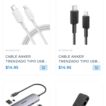
Accesorios
Accesorios
CABLE ANKER
CABLE ANKER
TRENZADO TIPO USB-
TRENZADO TIPO USB-
C A LIGHTNING 6FT DE
C A LIGHTNING 6FT DE
$14.95
$14.95
CARGA RÁPIDA
CARGA RÁPIDA NEGRO
BLANCO A81B6H21
A81B6H11