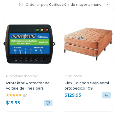
Ordenar por:
Calificación: de mayor a menor
Protectores de Voltaje
Miscelaneos
Protektor Protector de
Flex Colchon twin semi
voltaje de linea para
ortopedico 109
refrigeracion industrial
$129.95
(9)
220vac plus
$19.95