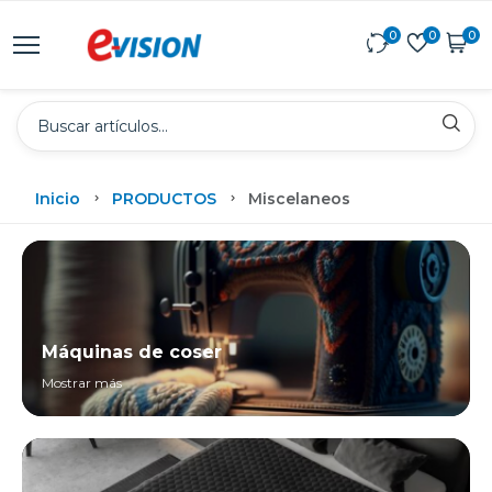
0
0
0
Inicio
PRODUCTOS
Miscelaneos
Máquinas de coser
Mostrar más