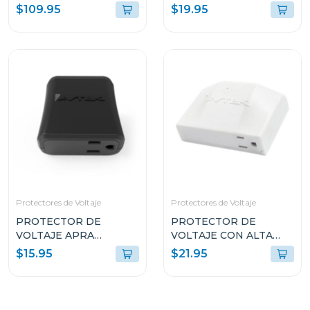
$109.95
$19.95
Protectores de Voltaje
Protectores de Voltaje
PROTECTOR DE
PROTECTOR DE
VOLTAJE APRA
VOLTAJE CON ALTA
EQUIPOS ELECTRICOS
CAPACIDAD DE
$15.95
$21.95
PTE1T51
SUPRESIÓN PARA
ELECTRODOMÉSTICOS
INVERTER
SPCPTINAS1T51521