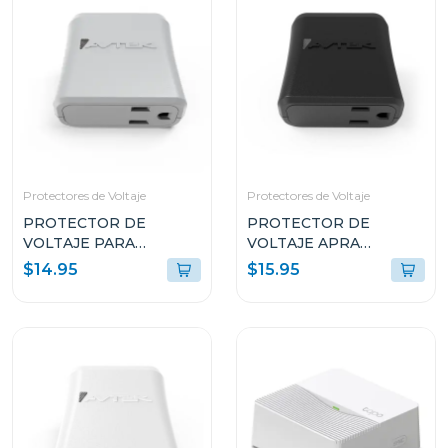
Protectores de Voltaje
Protectores de Voltaje
PROTECTOR DE
PROTECTOR DE
VOLTAJE PARA
VOLTAJE APRA
REFRIGERADORAS
EQUIPOS ELECTRICOS
$14.95
$15.95
DOMÉSTICAS PTN1T51
PTE1T51