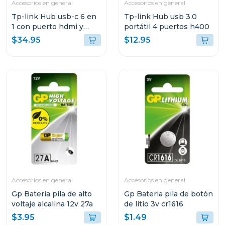
Accesorios en general
Accesorios en general
Tp-link Hub usb-c 6 en
Tp-link Hub usb 3.0
1 con puerto hdmi y
portátil 4 puertos h400
carga rapida 100w
$34.95
$12.95
uh6120
Accesorios en general
Accesorios en general
Gp Bateria pila de alto
Gp Bateria pila de botón
voltaje alcalina 12v 27a
de litio 3v cr1616
$3.95
$1.49