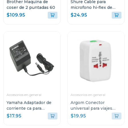
Brother Maquina de
Shure Cable para
coser de 2 puntadas 60
microfono hi-flex de
7.5m c25
$109.95
$24.95
Accesorios en general
Accesorios en general
Yamaha Adaptador de
Argom Conector
corriente ca para
universal para viajes
teclados pa3
argac0297
$17.95
$19.95