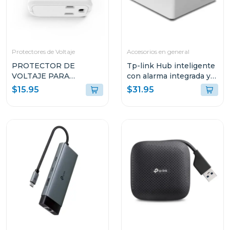
Protectores de Voltaje
Accesorios en general
PROTECTOR DE
Tp-link Hub inteligente
VOLTAJE PARA
con alarma integrada y
EQUIPOS DOMESTICOS
ranura microsd tapo
$15.95
$31.95
PTED1T51
h200