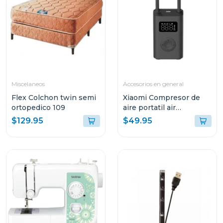
Miscelaneos
Accesorios en general
Flex Colchon twin semi
Xiaomi Compresor de
ortopedico 109
aire portatil air
compressor 2da gen
$129.95
$49.95