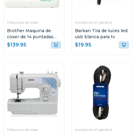
Máquinas de coser
Accesorios en general
Brother Maquina de
Barkan Tira de luces led
coser de 14 puntadas
usb blanca para tv
2135
$139.95
$19.95
Máquinas de coser
Accesorios en general