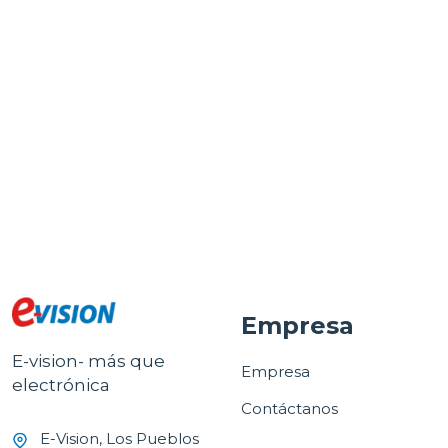
Protectores de Voltaje
Protektor Protector de
voltaje de linea para
refrigeracion industrial
(9)
220vac plus
$19.95
Empresa
E-vision- más que
Empresa
electrónica
Contáctanos
E-Vision, Los Pueblos