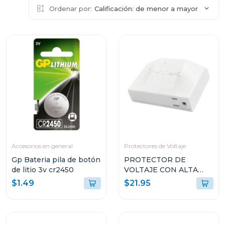
Ordenar por:
Calificación: de menor a mayor
Accesorios en general
Protectores de Voltaje
Gp Bateria pila de botón
PROTECTOR DE
de litio 3v cr2450
VOLTAJE CON ALTA
CAPACIDAD DE
$1.49
$21.95
SUPRESIÓN PARA
ELECTRODOMÉSTICOS
INVERTER
SPCPTINAS1T51521