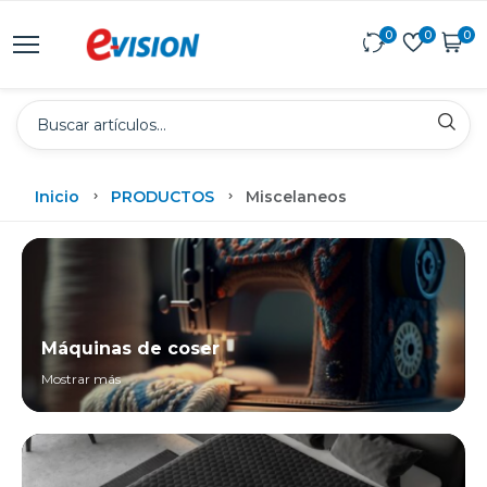
0
0
0
Inicio
PRODUCTOS
Miscelaneos
Máquinas de coser
Mostrar más