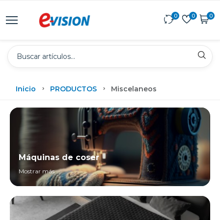
0
0
0
Inicio
PRODUCTOS
Miscelaneos
Máquinas de coser
Mostrar más