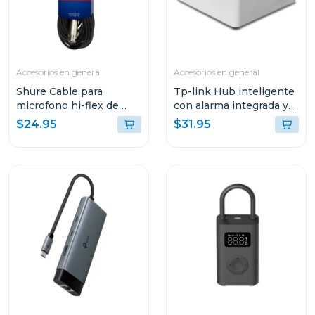
Accesorios en general
Accesorios en general
Shure Cable para
Tp-link Hub inteligente
microfono hi-flex de
con alarma integrada y
7.5m c25
ranura microsd tapo
$24.95
$31.95
h200