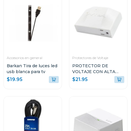
Accesorios en general
Protectores de Voltaje
Barkan Tira de luces led
PROTECTOR DE
usb blanca para tv
VOLTAJE CON ALTA
CAPACIDAD DE
$19.95
$21.95
SUPRESIÓN PARA
ELECTRODOMÉSTICOS
INVERTER
SPCPTINAS1T51521