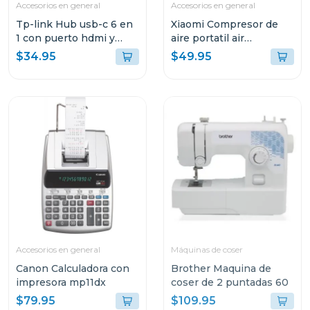
Accesorios en general
Accesorios en general
Tp-link Hub usb-c 6 en
Xiaomi Compresor de
1 con puerto hdmi y
aire portatil air
carga rapida 100w
compressor 2da gen
$34.95
$49.95
uh6120
Accesorios en general
Máquinas de coser
Canon Calculadora con
Brother Maquina de
impresora mp11dx
coser de 2 puntadas 60
$79.95
$109.95