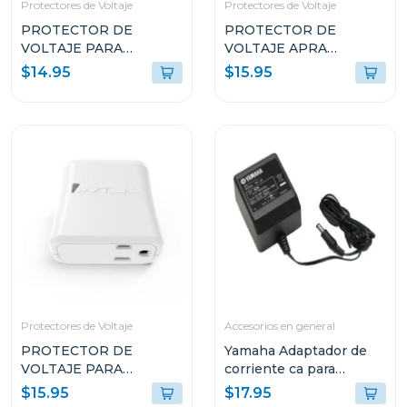
Protectores de Voltaje
Protectores de Voltaje
PROTECTOR DE
PROTECTOR DE
VOLTAJE PARA
VOLTAJE APRA
REFRIGERADORAS
EQUIPOS ELECTRICOS
$14.95
$15.95
DOMÉSTICAS PTN1T51
PTE1T51
Protectores de Voltaje
Accesorios en general
PROTECTOR DE
Yamaha Adaptador de
VOLTAJE PARA
corriente ca para
EQUIPOS DOMESTICOS
teclados pa3
$15.95
$17.95
PTED1T51