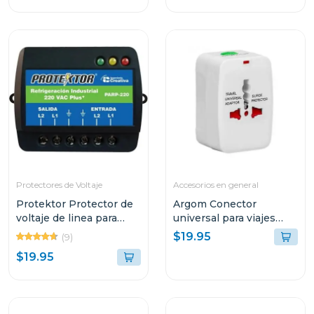
Protectores de Voltaje
Accesorios en general
Protektor Protector de
Argom Conector
voltaje de linea para
universal para viajes
refrigeracion industrial
argac0297
$19.95
(9)
220vac plus
$19.95