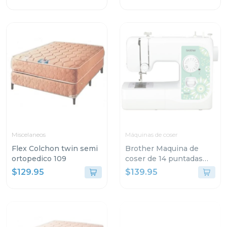
Miscelaneos
Máquinas de coser
Flex Colchon twin semi
Brother Maquina de
ortopedico 109
coser de 14 puntadas
2135
$129.95
$139.95