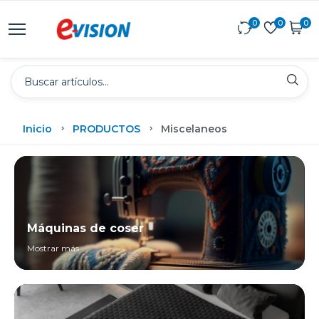
0
0
0
Inicio
PRODUCTOS
Miscelaneos
Máquinas de coser
Mostrar más