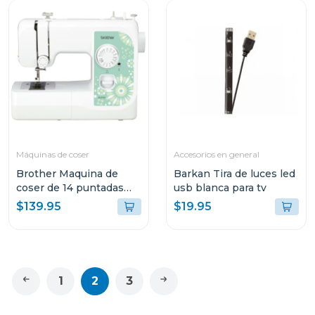
Máquinas de coser
Accesorios en general
Brother Maquina de
Barkan Tira de luces led
coser de 14 puntadas
usb blanca para tv
2135
$139.95
$19.95
1
2
3