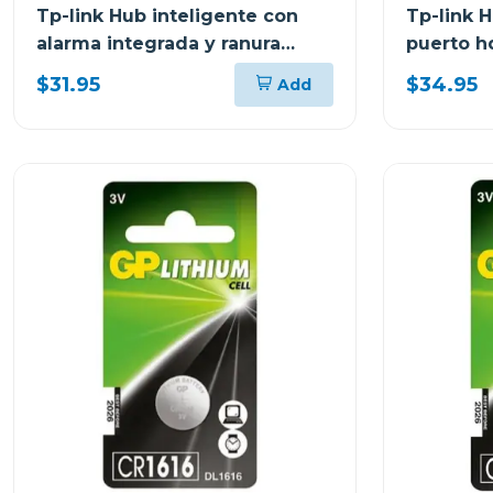
Tp-link Hub inteligente con
Tp-link H
alarma integrada y ranura
puerto h
microsd tapo h200
100w uh
$31.95
$34.95
Add