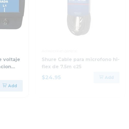
Accesorios en general
e voltaje
Shure Cable para microfono hi-
acion
flex de 7.5m c25
$24.95
Add
Add