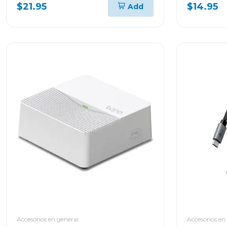
SUPRESIÓN PARA
DOMÉSTI
$21.95
$14.95
Add
ELECTRODOMÉSTICOS
INVERTER SPCPTINAS1T51521
Accesorios en general
Accesorios en