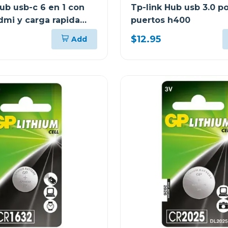
ub usb-c 6 en 1 con
Tp-link Hub usb 3.0 po
dmi y carga rapida
puertos h400
6120
$12.95
Add