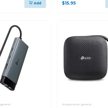
CAS PTN1T51
$15.95
Add
 general
Accesorios en general