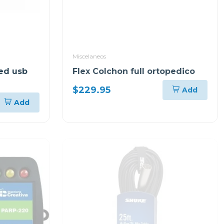
Miscelaneos
led usb
Flex Colchon full ortopedico
$229.95
Add
Add