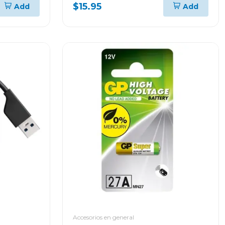
PTED1T51
$15.95
Add
Add
Accesorios en general