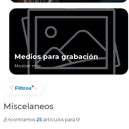
Medios para grabación
Mostrar más
Filtros
Miscelaneos
¡Encontramos
25
artículos para ti!