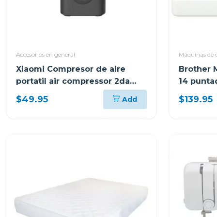
Accesorios en general
Máquinas de 
Xiaomi Compresor de aire
Brother 
portatil air compressor 2da
14 punta
gen
$49.95
$139.95
Add