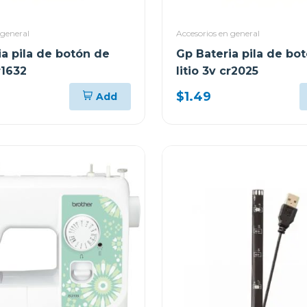
 general
Accesorios en general
ia pila de botón de
Gp Bateria pila de bo
r1632
litio 3v cr2025
$1.49
Add