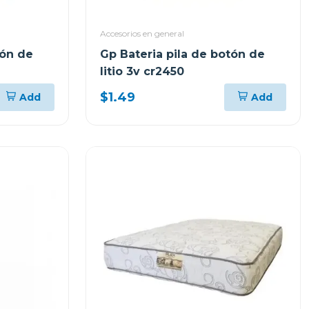
Accesorios en general
tón de
Gp Bateria pila de botón de
litio 3v cr2450
$1.49
Add
Add