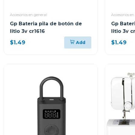
Accesorios en general
Accesorios en
Gp Bateria pila de botón de
Gp Bater
litio 3v cr1616
litio 3v c
$1.49
$1.49
Add