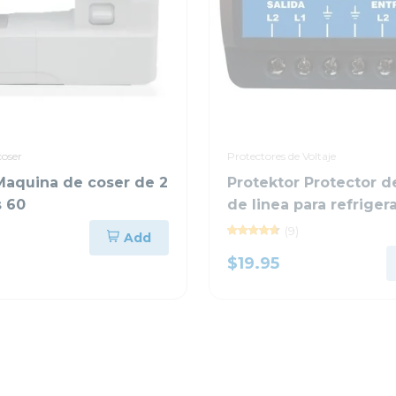
coser
Protectores de Voltaje
Maquina de coser de 2
Protektor Protector d
 60
de linea para refriger
industrial 220vac plus
(9)
Add
$19.95