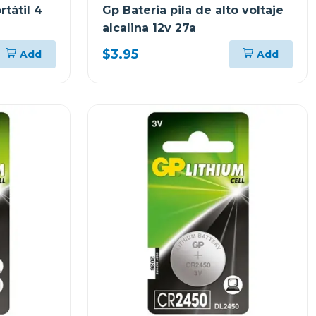
rtátil 4
Gp Bateria pila de alto voltaje
alcalina 12v 27a
$3.95
Add
Add