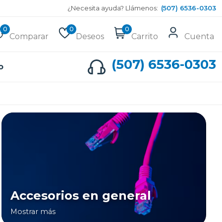
¿Necesita ayuda? Llámenos:
(507) 6536-0303
0
0
0
Comparar
Deseos
Carrito
Cuenta
(507) 6536-0303
o
Accesorios en general
Mostrar más