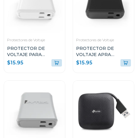
Protectores de Voltaje
Protectores de Voltaje
PROTECTOR DE
PROTECTOR DE
VOLTAJE PARA
VOLTAJE APRA
EQUIPOS DOMESTICOS
EQUIPOS ELECTRICOS
$15.95
$15.95
PTED1T51
PTE1T51