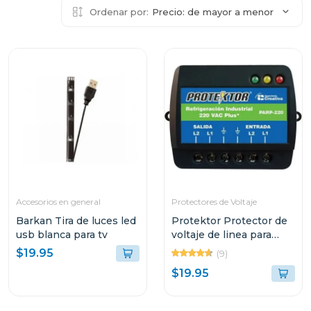
Ordenar por:
Precio: de mayor a menor
Accesorios en general
Protectores de Voltaje
Barkan Tira de luces led
Protektor Protector de
usb blanca para tv
voltaje de linea para
refrigeracion industrial
$19.95
(9)
220vac plus
$19.95