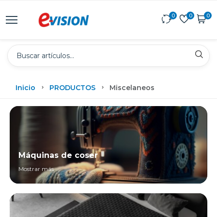
0
0
0
Inicio
PRODUCTOS
Miscelaneos
Máquinas de coser
Mostrar más