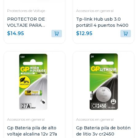
Protectores de Voltaje
Accesorios en general
PROTECTOR DE
Tp-link Hub usb 3.0
VOLTAJE PARA
portátil 4 puertos h400
REFRIGERADORAS
$14.95
$12.95
DOMÉSTICAS PTN1T51
Accesorios en general
Accesorios en general
Gp Bateria pila de alto
Gp Bateria pila de botón
voltaje alcalina 12v 27a
de litio 3v cr2450