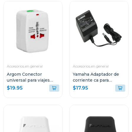
Accesorios en general
Accesorios en general
Argom Conector
Yamaha Adaptador de
universal para viajes
corriente ca para
argac0297
teclados pa3
$19.95
$17.95