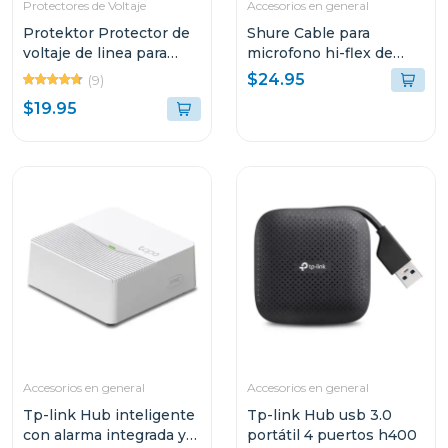
Protectores de Voltaje
Accesorios en general
Protektor Protector de
Shure Cable para
voltaje de linea para
microfono hi-flex de
refrigeracion industrial
7.5m c25
$24.95
(9)
220vac plus
$19.95
Accesorios en general
Accesorios en general
Tp-link Hub inteligente
Tp-link Hub usb 3.0
con alarma integrada y
portátil 4 puertos h400