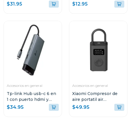
ranura microsd tapo
$31.95
$12.95
h200
Accesorios en general
Accesorios en general
Tp-link Hub usb-c 6 en
Xiaomi Compresor de
1 con puerto hdmi y
aire portatil air
carga rapida 100w
compressor 2da gen
$34.95
$49.95
uh6120