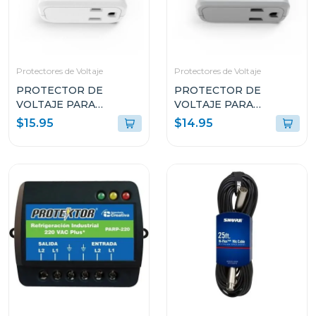
Protectores de Voltaje
Protectores de Voltaje
PROTECTOR DE
PROTECTOR DE
VOLTAJE PARA
VOLTAJE PARA
EQUIPOS DOMESTICOS
REFRIGERADORAS
$15.95
$14.95
PTED1T51
DOMÉSTICAS PTN1T51