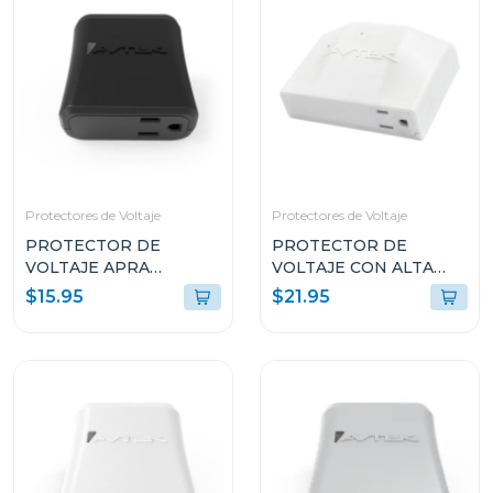
Protectores de Voltaje
Protectores de Voltaje
PROTECTOR DE
PROTECTOR DE
VOLTAJE APRA
VOLTAJE CON ALTA
EQUIPOS ELECTRICOS
CAPACIDAD DE
$15.95
$21.95
PTE1T51
SUPRESIÓN PARA
ELECTRODOMÉSTICOS
INVERTER
SPCPTINAS1T51521