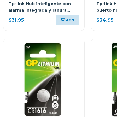
Tp-link Hub inteligente con
Tp-link H
alarma integrada y ranura
puerto h
microsd tapo h200
100w uh
$31.95
$34.95
Add