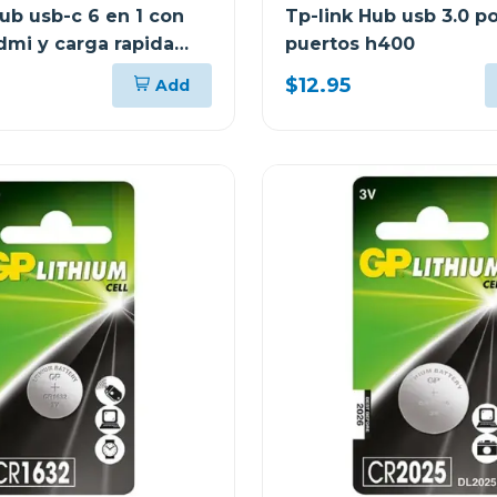
ub usb-c 6 en 1 con
Tp-link Hub usb 3.0 po
dmi y carga rapida
puertos h400
6120
$12.95
Add