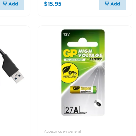
PTED1T51
$15.95
Add
Add
Accesorios en general