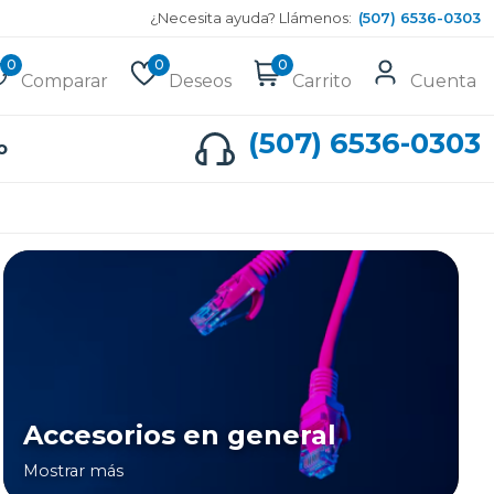
¿Necesita ayuda? Llámenos:
(507) 6536-0303
0
0
0
Comparar
Deseos
Carrito
Cuenta
(507) 6536-0303
o
Accesorios en general
Mostrar más