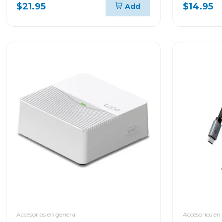
SUPRESIÓN PARA
DOMÉSTI
$21.95
$14.95
Add
ELECTRODOMÉSTICOS
INVERTER SPCPTINAS1T51521
Accesorios en general
Accesorios en