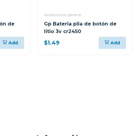
Accesorios en general
tón de
Gp Bateria pila de botón de
litio 3v cr2450
$1.49
Add
Add