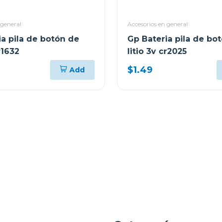
 general
Accesorios en general
ia pila de botón de
Gp Bateria pila de bo
r1632
litio 3v cr2025
$1.49
Add