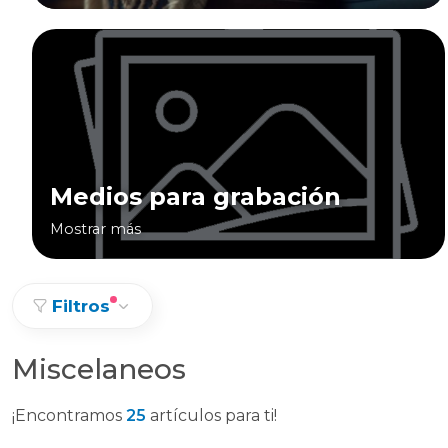
Medios para grabación
Mostrar más
Filtros
Miscelaneos
¡Encontramos
25
artículos para ti!