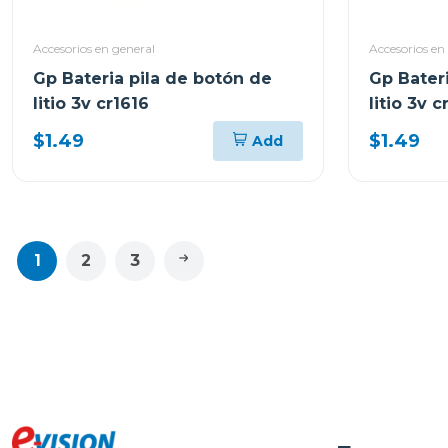
Accesorios en general
Accesorios en
Gp Bateria pila de botón de
Gp Bater
litio 3v cr1616
litio 3v c
$1.49
$1.49
Add
1
2
3