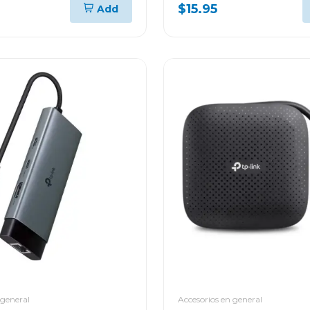
CAS PTN1T51
$15.95
Add
 general
Accesorios en general