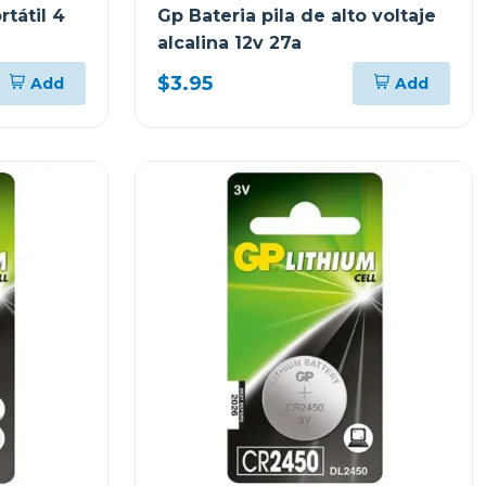
rtátil 4
Gp Bateria pila de alto voltaje
alcalina 12v 27a
$3.95
Add
Add