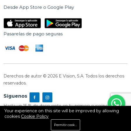
Desde App Store o Google Play
Pasarelas de pago seguras
Derechos de autor © 2026 E Vision, S.A. Todos los derechos
reservados.
Síguenos
Hasta un 15 % de descuento en tu primera suscripción
Your experience on this site will be improved by allowing
cookies
Cookie Policy
0
Permitir cookies
Inicio
Shop
Carrito
Buscar
Cuenta