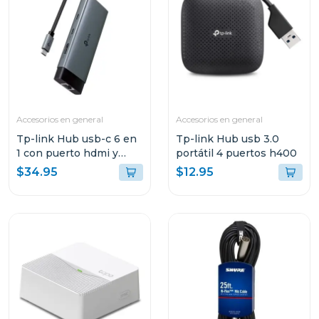
Accesorios en general
Accesorios en general
Tp-link Hub usb-c 6 en
Tp-link Hub usb 3.0
1 con puerto hdmi y
portátil 4 puertos h400
carga rapida 100w
$34.95
$12.95
uh6120