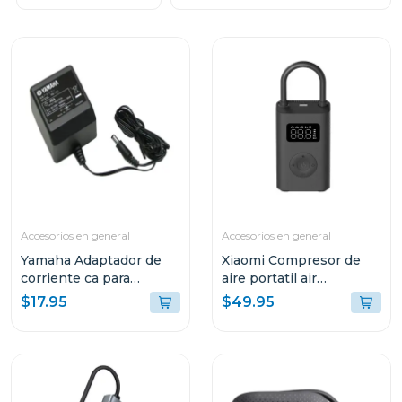
Accesorios en general
Accesorios en general
Yamaha Adaptador de
Xiaomi Compresor de
corriente ca para
aire portatil air
teclados pa3
compressor 2da gen
$17.95
$49.95