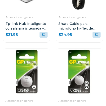
Accesorios en general
Accesorios en general
Tp-link Hub inteligente
Shure Cable para
con alarma integrada y
microfono hi-flex de
ranura microsd tapo
7.5m c25
$31.95
$24.95
h200
Accesorios en general
Accesorios en general