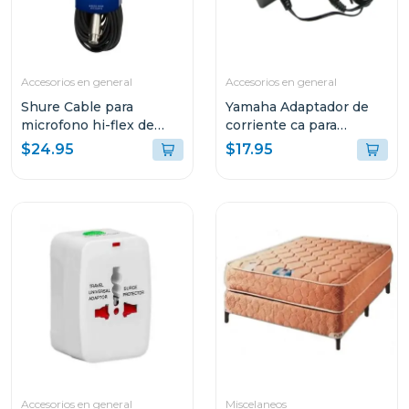
Accesorios en general
Accesorios en general
Shure Cable para
Yamaha Adaptador de
microfono hi-flex de
corriente ca para
7.5m c25
teclados pa3
$24.95
$17.95
Accesorios en general
Miscelaneos