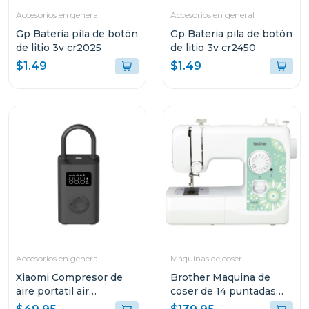
Accesorios en general
Accesorios en general
Gp Bateria pila de botón
Gp Bateria pila de botón
de litio 3v cr2025
de litio 3v cr2450
$1.49
$1.49
Accesorios en general
Máquinas de coser
Xiaomi Compresor de
Brother Maquina de
aire portatil air
coser de 14 puntadas
compressor 2da gen
2135