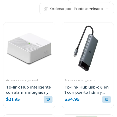
Ordenar por:
Predeterminado
Accesorios en general
Accesorios en general
Tp-link Hub inteligente
Tp-link Hub usb-c 6 en
con alarma integrada y
1 con puerto hdmi y
ranura microsd tapo
carga rapida 100w
$31.95
$34.95
h200
uh6120