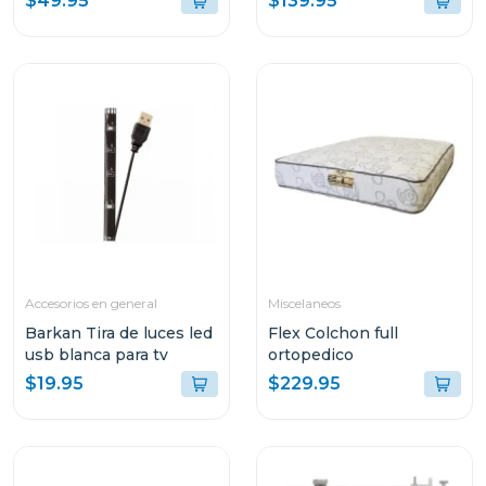
$49.95
$139.95
Accesorios en general
Miscelaneos
Barkan Tira de luces led
Flex Colchon full
usb blanca para tv
ortopedico
$19.95
$229.95