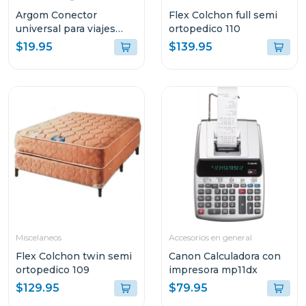
Argom Conector
Flex Colchon full semi
universal para viajes
ortopedico 110
argac0297
$19.95
$139.95
Miscelaneos
Accesorios en general
Flex Colchon twin semi
Canon Calculadora con
ortopedico 109
impresora mp11dx
$129.95
$79.95