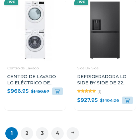
-15%
-15%
Centro de Lavado
Side By Side
CENTRO DE LAVADO
REFRIGERADORA LG
LG ELÉCTRICO DE
SIDE BY SIDE DE 22
20KG WM20/DF20
CUFT COLOR NEGRO
$966.95
(1)
$1,150.67
SMART INVERTER
$927.95
$1,104.26
VS25LQIK
1
2
3
4