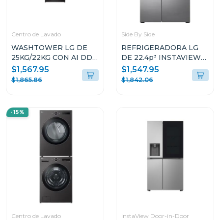
Centro de Lavado
Side By Side
WASHTOWER LG DE
REFRIGERADORA LG
25KG/22KG CON AI DD
DE 22.4p³ INSTAVIEW
THINQ WK25BS6
DOOR IN DOOR CRAFT
$1,567.95
$1,547.95
ICE VS25XHWC
$1,865.86
$1,842.06
-15%
Centro de Lavado
InstaView Door-in-Door