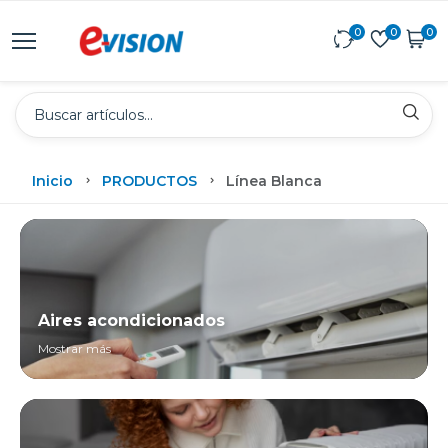
0
0
0
Inicio
PRODUCTOS
Línea Blanca
Aires acondicionados
Mostrar más