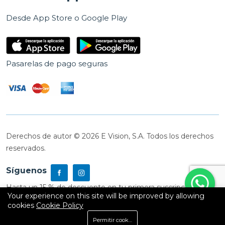
Desde App Store o Google Play
Pasarelas de pago seguras
Derechos de autor © 2026 E Vision, S.A. Todos los derechos
reservados.
Síguenos
Hasta un 15 % de descuento en tu primera suscripción
Your experience on this site will be improved by allowing
cookies
Cookie Policy
0
Permitir cookies
Inicio
Shop
Carrito
Buscar
Cuenta