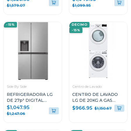
WM23VFXS6/DF74VFXS6B
$1,579.07
$1,099.95
-15%
DECIMO
-15%
Side By Side
Centro de Lavado
REFRIGERADORA LG
CENTRO DE LAVADO
DE 27p³ DIGITAL
LG DE 20KG A GAS
INVERTER SIDE BY
COLOR BLANCO
$1,047.95
$966.95
$1,150.67
SIDE VS27LWID
WM20/DF20
$1,247.06