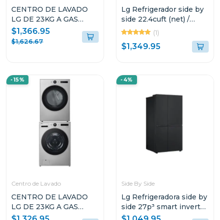
CENTRO DE LAVADO
Lg Refrigerador side by
LG DE 23KG A GAS
side 22.4cuft (net) /
COLOR NEGRO
24cuft (gross) thinq
$1,366.95
(1)
WM23B/DF74B
instaview inverter vs25
$1,626.67
$1,349.95
-15%
-4%
Centro de Lavado
Side By Side
CENTRO DE LAVADO
Lg Refrigeradora side by
LG DE 23KG A GAS
side 27p³ smart inverter
COLOR GRIS
negro matte
$1,326.95
$1,049.95