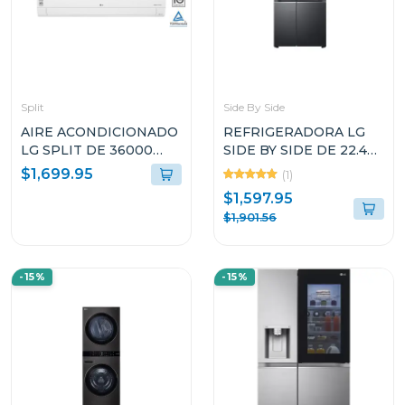
Split
Side By Side
AIRE ACONDICIONADO
REFRIGERADORA LG
LG SPLIT DE 36000
SIDE BY SIDE DE 22.4P³
BTU DUAL INVERTER
INSTAVIEW DOOR IN
$1,699.95
(1)
SW362H8
DOOR CRAFT ICE
$1,597.95
VS25XHWCB
$1,901.56
-15%
-15%