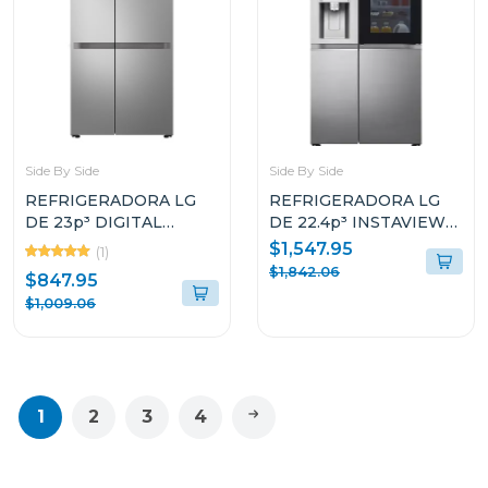
Side By Side
Side By Side
REFRIGERADORA LG
REFRIGERADORA LG
DE 23p³ DIGITAL
DE 22.4p³ INSTAVIEW
INVERTER SIDE BY
DOOR IN DOOR CRAFT
$1,547.95
(1)
SIDE VS25BJNK
ICE VS25XHWC
$1,842.06
$847.95
$1,009.06
1
2
3
4