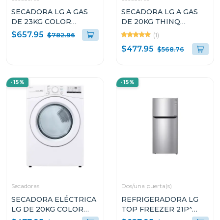
SECADORA LG A GAS
SECADORA LG A GAS
DE 23KG COLOR
DE 20KG THINQ
NEGRO THINQ
DF20WV2W SMART
$657.95
(1)
$782.96
D74BFXS6
DIAGNOSIS
$477.95
$568.76
-15%
-15%
Secadoras
Dos/una puerta(s)
SECADORA ELÉCTRICA
REFRIGERADORA LG
LG DE 20KG COLOR
TOP FREEZER 21P³
BLANCO THINQ
SMART INVERTER