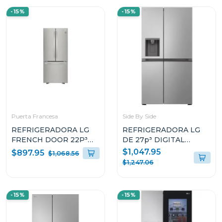
-15%
-15%
Puerta Francesa
Side By Side
REFRIGERADORA LG
REFRIGERADORA LG
FRENCH DOOR 22P³
DE 27p³ DIGITAL
SMART INVERTER
INVERTER SIDE BY
$1,047.95
$897.95
$1,068.56
MULTI AIR FLOW
SIDE VS27LWID
$1,247.06
GM22BGPK
-15%
-15%