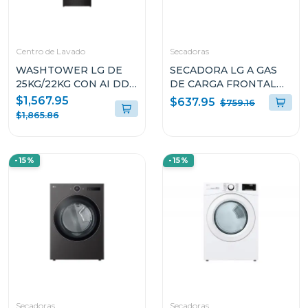
Centro de Lavado
Secadoras
WASHTOWER LG DE
SECADORA LG A GAS
25KG/22KG CON AI DD
DE CARGA FRONTAL
THINQ WK25BS6
22KG COLOR GRIS
$1,567.95
$637.95
$759.16
THINQ DF74VFXS6
$1,865.86
-15%
-15%
Secadoras
Secadoras