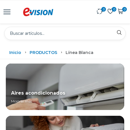
0
0
0
Inicio
PRODUCTOS
Línea Blanca
Aires acondicionados
Mostrar más