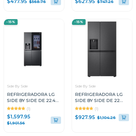
$477.95
$627.95
$568.76
$747.26
DF20WV2EW
GT57BPSX
-15%
-15%
Side By Side
Side By Side
REFRIGERADORA LG
REFRIGERADORA LG
SIDE BY SIDE DE 22.4P³
SIDE BY SIDE DE 22
INSTAVIEW DOOR IN
CUFT COLOR NEGRO
(1)
(1)
DOOR CRAFT ICE
SMART INVERTER
$1,597.95
$927.95
$1,104.26
VS25XHWCB
VS25LQIK
$1,901.56