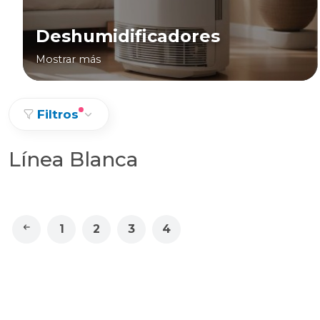
Deshumidificadores
Mostrar más
Filtros
Línea Blanca
1
2
3
4