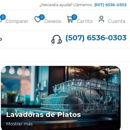
¿Necesita ayuda? Llámenos:
(507) 6536-0303
0
0
0
Comparar
Deseos
Carrito
Cuenta
(507) 6536-0303
o
Lavadoras de Platos
Mostrar más