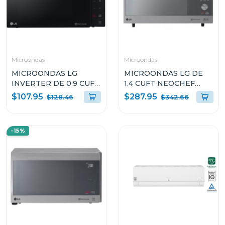
Microondas
Microondas
MICROONDAS LG
MICROONDAS LG DE
INVERTER DE 0.9 CUFT
1.4 CUFT NEOCHEF
NEOCHEF MS0936GIS
SMART INVERTER
$107.95
$287.95
$128.46
$342.66
MJ1466APR
-15%