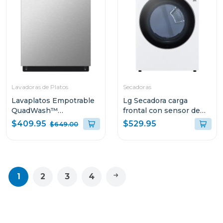
Lavadoras de Platos
Secadoras
Lavaplatos Empotrable
Lg Secadora carga
QuadWash™
frontal con sensor de
LDFN3432T
secado sensor dry y
$409.95
$529.95
$649.00
conectivdad thinq de
22kg df22wv2
1
2
3
4