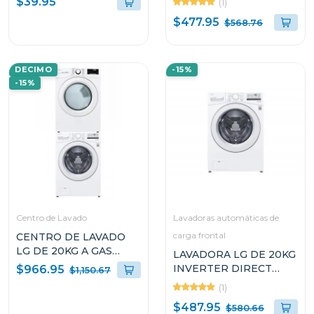
$39.95
(1)
DIAGNOSIS
$477.95
$568.76
DECIMO
-15%
-15%
Centro de Lavado
Lavadoras automáticas de
carga frontal
CENTRO DE LAVADO
LG DE 20KG A GAS
LAVADORA LG DE 20KG
COLOR BLANCO
INVERTER DIRECT
$966.95
$1,150.67
WM20/DF20
DRIVE THINQ
(1)
WM20WV26W
$487.95
$580.66