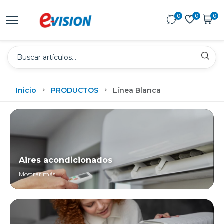
0
0
0
Inicio
PRODUCTOS
Línea Blanca
Aires acondicionados
Mostrar más