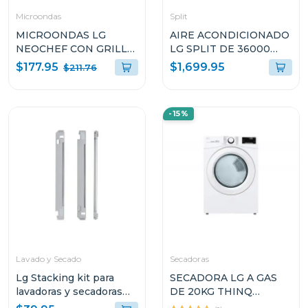
Microondas
Split
MICROONDAS LG
AIRE ACONDICIONADO
NEOCHEF CON GRILL
LG SPLIT DE 36000
DE 1.5p³ DE 1200W
BTU DUAL INVERTER
$177.95
$1,699.95
$211.76
MH1596CIR
SW362H8
-15%
Lavado y Secado
Secadoras
Lg Stacking kit para
SECADORA LG A GAS
lavadoras y secadoras
DE 20KG THINQ
tds270
DF20WV2W SMART