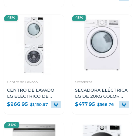
-15%
-15%
Centro de Lavado
Secadoras
CENTRO DE LAVADO
SECADORA ELÉCTRICA
LG ELÉCTRICO DE
LG DE 20KG COLOR
20KG WM20/DF20
BLANCO THINQ
$966.95
$477.95
$1,150.67
$568.76
DF20WV2EW
-36%