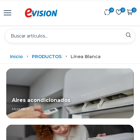
0
0
0
Inicio
PRODUCTOS
Línea Blanca
Aires acondicionados
Mostrar más