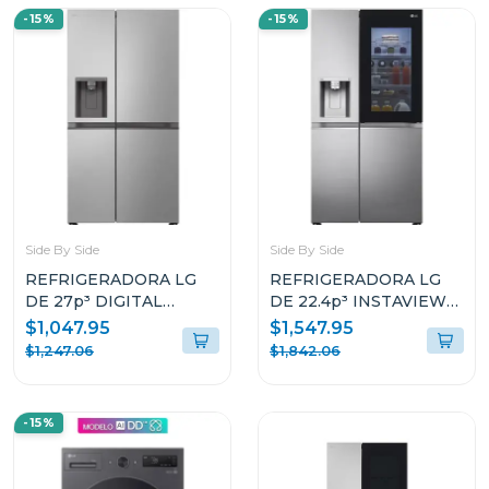
-15%
-15%
Side By Side
Side By Side
REFRIGERADORA LG
REFRIGERADORA LG
DE 27p³ DIGITAL
DE 22.4p³ INSTAVIEW
INVERTER SIDE BY
DOOR IN DOOR CRAFT
$1,047.95
$1,547.95
SIDE VS27LWID
ICE VS25XHWC
$1,247.06
$1,842.06
-15%