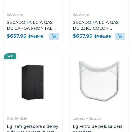
Secadoras
Secadoras
SECADORA LG A GAS
SECADORA LG A GAS
DE CARGA FRONTAL
DE 23KG COLOR
22KG COLOR GRIS
NEGRO THINQ
$637.95
$657.95
$759.16
$782.96
THINQ DF74VFXS6
D74BFXS6
-4%
Side By Side
Lavado y Secado
Lg Refrigeradora side by
Lg Filtro de pelusa para