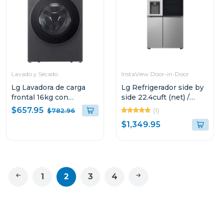
Lavado y Secado
InstaView Door-in-Door
Lg Lavadora de carga
Lg Refrigerador side by
frontal 16kg con
side 22.4cuft (net) /
secadora integrada ai dd
24cuft (gross) thinq
$657.95
(1)
$782.96
wifi color grafito
instaview inverter vs25
$1,349.95
wd16egnt6
1
2
3
4