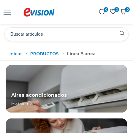
0
0
0
Inicio
PRODUCTOS
Línea Blanca
Aires acondicionados
Mostrar más