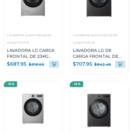
Lavadoras automáticas de
Lavadoras automáticas de
carga frontal
carga frontal
LAVADORA LG CARGA
LAVADORA LG DE
FRONTAL DE 23KG
CARGA FRONTAL DE
TURBOWASH 360 AI
23KG TURBOWASH 360
$687.95
$707.95
$818.66
$842.46
DD CON VAPOR
AI DD CON VAPOR
WM23VFXS
WM23BFXS6
-15%
-15%