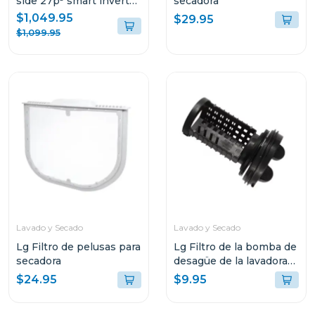
side 27p³ smart inverter
secadora
negro matte
$1,049.95
$29.95
$1,099.95
Lavado y Secado
Lavado y Secado
Lg Filtro de pelusas para
Lg Filtro de la bomba de
secadora
desagüe de la lavadora
de carga frontal
$24.95
$9.95