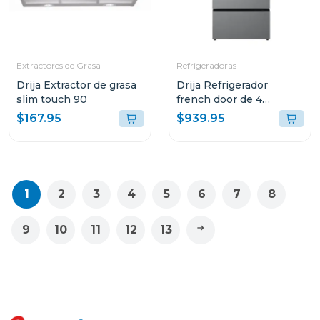
Extractores de Grasa
Refrigeradoras
Drija Extractor de grasa
Drija Refrigerador
slim touch 90
french door de 4
puertas 18cuft inverter
$167.95
$939.95
color acero
1
2
3
4
5
6
7
8
9
10
11
12
13