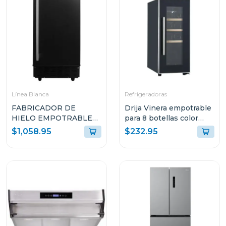
Línea Blanca
Refrigeradoras
FABRICADOR DE
Drija Vinera empotrable
HIELO EMPOTRABLE
para 8 botellas color
DRIJA COLOR NEGRO
negro tempranillo
$1,058.95
$232.95
FH36BLACK