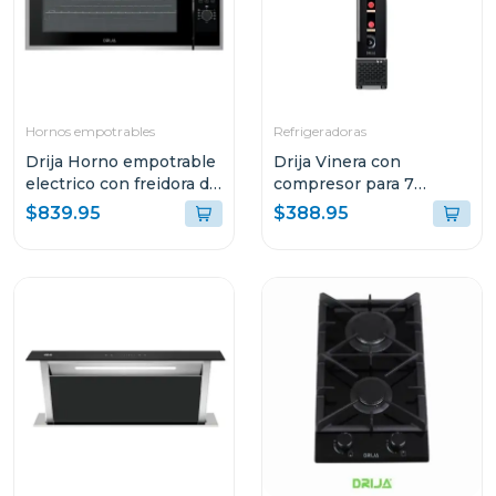
Hornos empotrables
Refrigeradoras
Drija Horno empotrable
Drija Vinera con
electrico con freidora de
compresor para 7
aire de 105l america90
botellas malbec 7
$839.95
$388.95