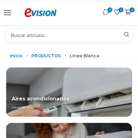
0
0
0
Inicio
PRODUCTOS
Línea Blanca
Aires acondicionados
Mostrar más