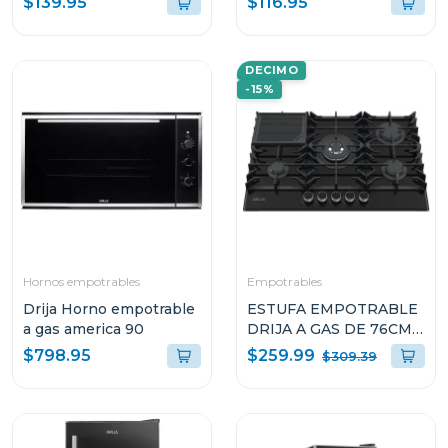
$139.95
$116.95
DECIMO
-15%
Hornos empotrables
Empotrables
Drija Horno empotrable
ESTUFA EMPOTRABLE
a gas america 90
DRIJA A GAS DE 76CM
DE 5 QUEMADORES
$259.99
$798.95
$309.39
VITROCERAMICA
TOSCANA76PROB