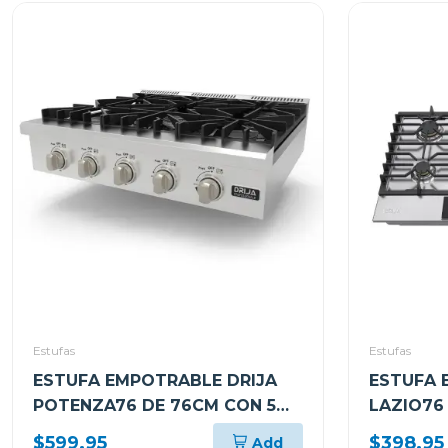
Estufas
Estufas
ESTUFA EMPOTRABLE DRIJA
ESTUFA 
POTENZA76 DE 76CM CON 5
LAZIO76
QUEMADORES
5 QUEM
$599.95
$398.95
Add