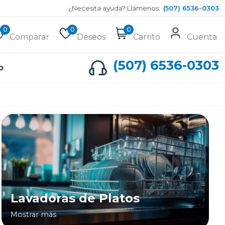
¿Necesita ayuda? Llámenos:
(507) 6536-0303
0
0
0
Comparar
Deseos
Carrito
Cuenta
(507) 6536-0303
o
Lavadoras de Platos
Mostrar más