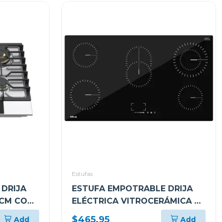
Estufas
DRIJA
ESTUFA EMPOTRABLE DRIJA
0CM CON
ELÉCTRICA VITROCERÁMICA DE
5 QUEMADORES ALEMANIA90
$465.95
Add
Add