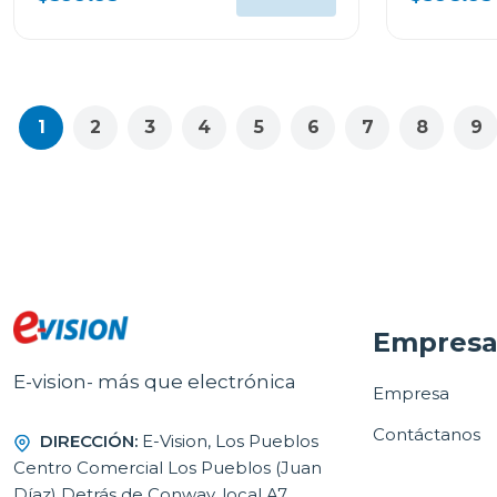
1
2
3
4
5
6
7
8
9
Empres
E-vision- más que electrónica
Empresa
Contáctanos
DIRECCIÓN:
E-Vision, Los Pueblos
Centro Comercial Los Pueblos (Juan
Díaz) Detrás de Conway, local A7