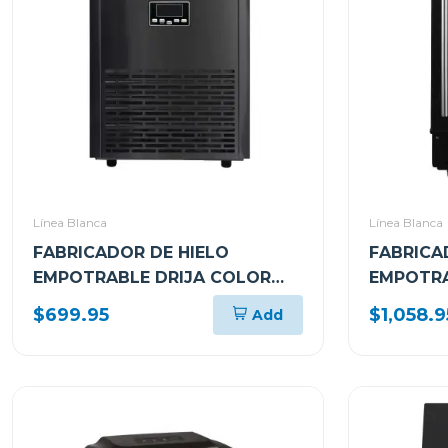
Línea Blanca
Línea Blanca
FABRICADOR DE HIELO
FABRICA
EMPOTRABLE DRIJA COLOR
EMPOTRA
NEGRO FH45BLACK (ICEMAKER)
NEGRO F
$699.95
$1,058.9
Add