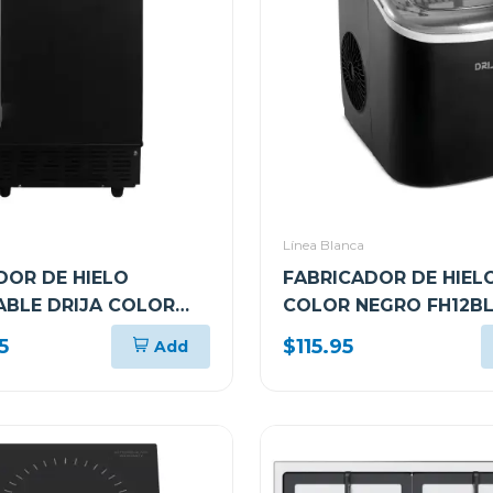
Línea Blanca
DOR DE HIELO
FABRICADOR DE HIELO
BLE DRIJA COLOR
COLOR NEGRO FH12B
H36BLACK
(ICEMAKER)
5
$115.95
Add