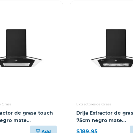
e Grasa
Extractores de Grasa
ractor de grasa touch
Drija Extractor de gra
negro mate
75cm negro mate
ouch60
prismatouch76
$189.95
Add