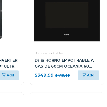
Hornos empotrables
INVERTER
Drija HORNO EMPOTRABLE A
P³ ULTRA
GAS DE 60CM OCEANIA 60
O NEGRO
BLACK GAS
$349.99
Add
Add
$416.49