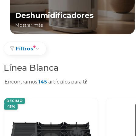
Deshumidificadores
Mostrar más
Filtros
Línea Blanca
¡Encontramos
145
artículos para ti!
DECIMO
-15%