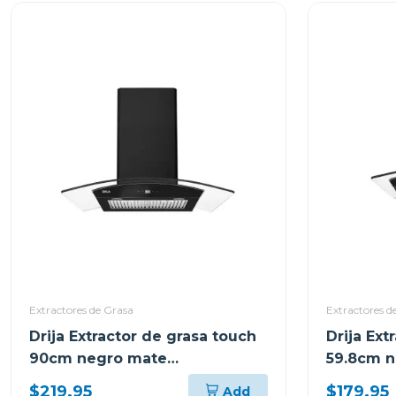
Extractores de Grasa
Extractores d
Drija Extractor de grasa touch
Drija Ext
90cm negro mate
59.8cm 
prismatouch90
prismat
$219.95
$179.95
Add