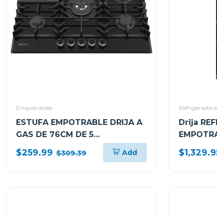
Empotrables
Refrigeradora
ESTUFA EMPOTRABLE DRIJA A
Drija RE
GAS DE 76CM DE 5
EMPOTRA
QUEMADORES VITROCERAMICA
FAST CO
$259.99
$1,329.9
Add
$309.39
TOSCANA76PROB
18FD4P