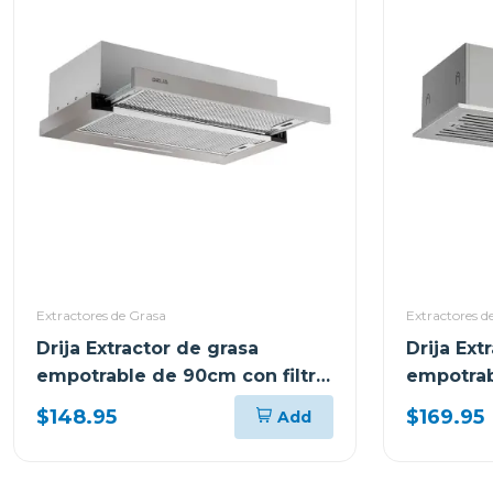
Extractores de Grasa
Extractores d
Drija Extractor de grasa
Drija Ext
empotrable de 90cm con filtro
empotrab
de acero aluminio y de carbón
inoxidabl
$148.95
$169.95
Add
retractil90
carbón i