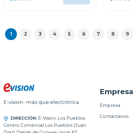
1
2
3
4
5
6
7
8
9
Empres
E-vision- más que electrónica
Empresa
Contáctanos
DIRECCIÓN:
E-Vision, Los Pueblos
Centro Comercial Los Pueblos (Juan
Díaz) Detrás de Conway, local A7