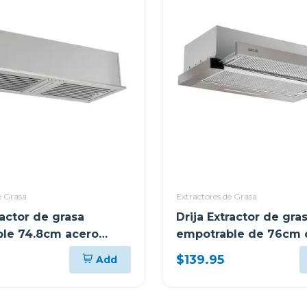
e Grasa
Extractores de Grasa
ractor de grasa
Drija Extractor de gra
le 74.8cm acero
empotrable de 76cm c
e filtro de acero y de
de acero aluminio y 
$139.95
Add
nvisible76
retractil76