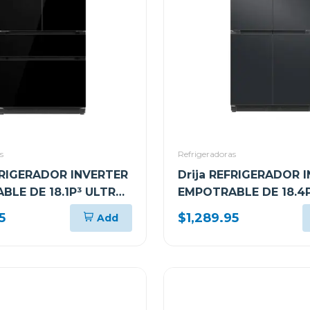
s
Refrigeradoras
FRIGERADOR INVERTER
Drija REFRIGERADOR 
BLE DE 18.1P³ ULTRA
EMPOTRABLE DE 18.4
OLING GLASS NEGRO
FAST COOLING ACER
5
$1,289.95
Add
MATE 18CD4P