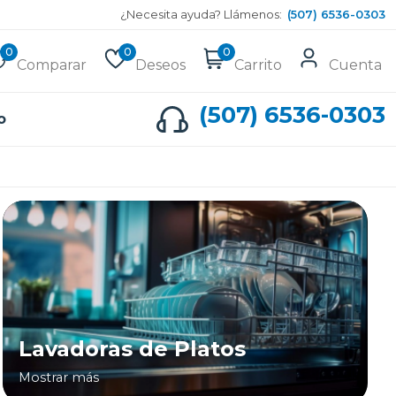
¿Necesita ayuda? Llámenos:
(507) 6536-0303
0
0
0
Comparar
Deseos
Carrito
Cuenta
(507) 6536-0303
o
Lavadoras de Platos
Mostrar más