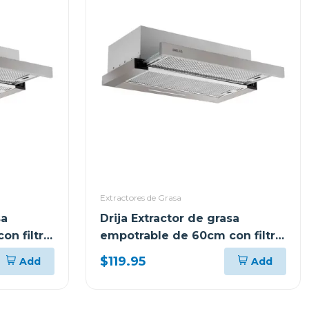
Extractores de Grasa
sa
Drija Extractor de grasa
on filtro
empotrable de 60cm con filtro
de carbón
de acero aluminio y de carbón
$119.95
Add
Add
retractil60