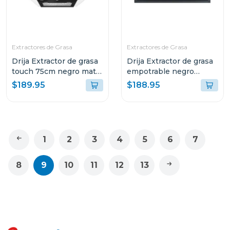
Extractores de Grasa
Extractores de Grasa
Drija Extractor de grasa
Drija Extractor de grasa
touch 75cm negro mate
empotrable negro
prismatouch76
59.8cm sottile60
$189.95
$188.95
1
2
3
4
5
6
7
8
9
10
11
12
13