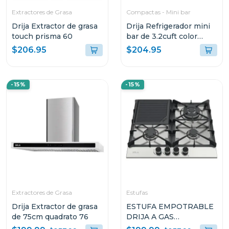
Extractores de Grasa
Compactas - Mini bar
Drija Extractor de grasa
Drija Refrigerador mini
touch prisma 60
bar de 3.2cuft color
negro
$206.95
$204.95
-15%
-15%
Extractores de Grasa
Estufas
Drija Extractor de grasa
ESTUFA EMPOTRABLE
de 75cm quadrato 76
DRIJA A GAS
MILAN60PRO CON 4