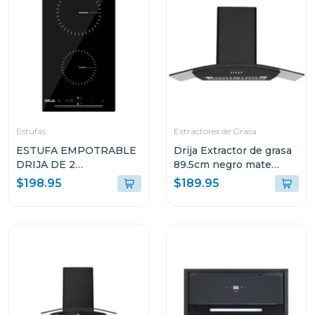
Estufas
Extractores de Grasa
ESTUFA EMPOTRABLE
Drija Extractor de grasa
DRIJA DE 2
89.5cm negro mate
QUEMADORES
galaxy90
$198.95
$189.95
ELÉCTRICOS
ALEMANIA30