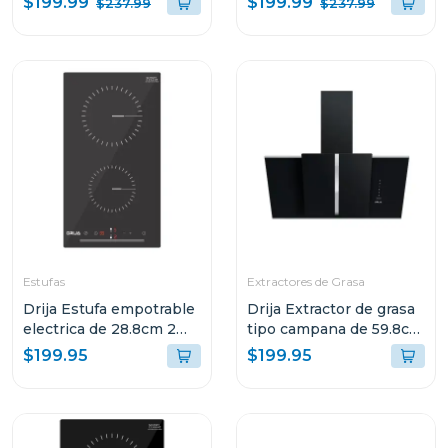
$199.99
$199.99
$237.99
$237.99
QUEMADORES
Estufas
Extractores de Grasa
Drija Estufa empotrable
Drija Extractor de grasa
electrica de 28.8cm 2
tipo campana de 59.8cm
quemadores control
triangolo
$199.95
$199.95
tactil berlin