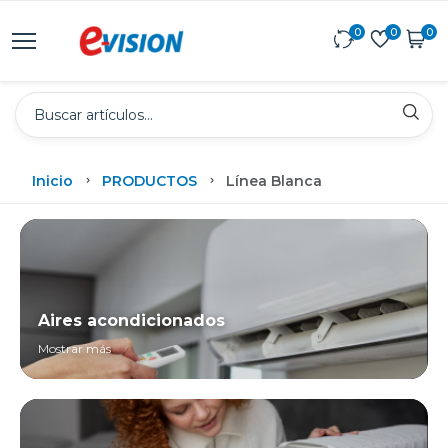
0
0
0
Inicio
PRODUCTOS
Línea Blanca
Aires acondicionados
Mostrar más