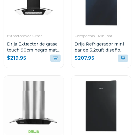
Extractores de Grasa
Compactas - Mini bar
Drija Extractor de grasa
Drija Refrigerador mini
touch 90cm negro mate
bar de 3.2cuft diseño
prismatouch90
espejo mirror 3
$219.95
$207.95