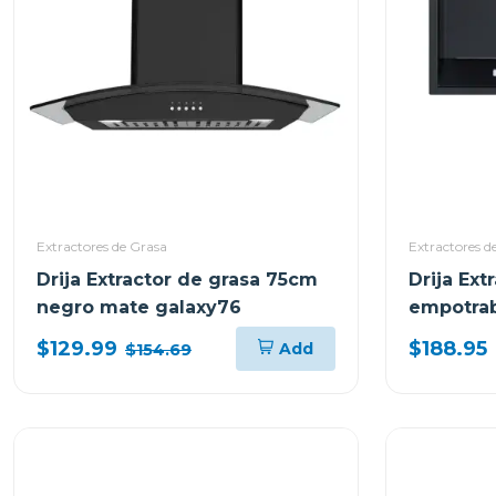
Extractores de Grasa
Extractores d
Drija Extractor de grasa 75cm
Drija Ext
negro mate galaxy76
empotrab
sottile60
$129.99
$188.95
Add
$154.69