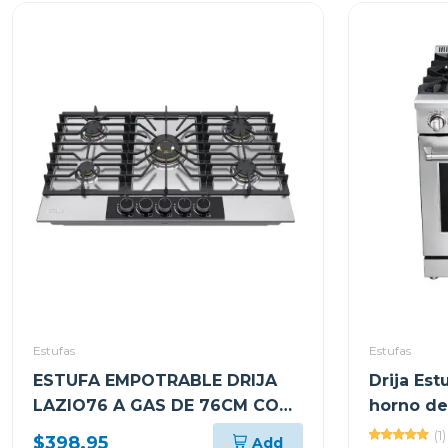
Estufas
Estufas
ESTUFA EMPOTRABLE DRIJA
Drija Est
LAZIO76 A GAS DE 76CM CON
horno de
5 QUEMADORES
(1)
$398.95
Add