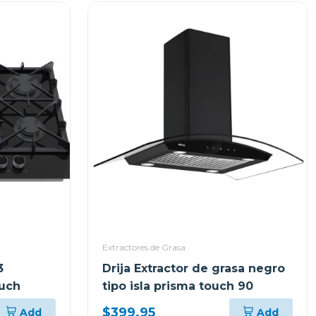
Extractores de Grasa
3
Drija Extractor de grasa negro
ouch
tipo isla prisma touch 90
$399.95
Add
Add