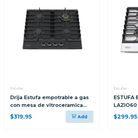
Estufas
Estufas
Drija Estufa empotrable a gas
ESTUFA 
con mesa de vitroceramica
LAZIO60
mate 4 quemadores italia
4 QUEM
$319.95
$299.95
Add