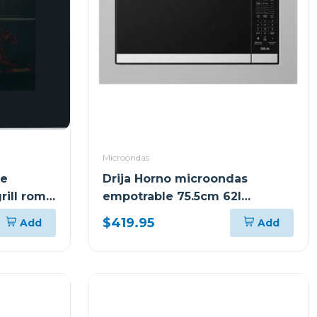
Microondas
le
Drija Horno microondas
rill roma
empotrable 75.5cm 62l
potencia 1200w
$419.95
Add
Add