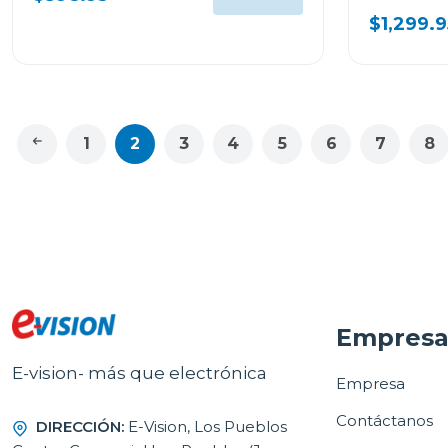
$1,299.9
1
2
3
4
5
6
7
8
Empres
E-vision- más que electrónica
Empresa
Contáctanos
DIRECCIÓN:
E-Vision, Los Pueblos