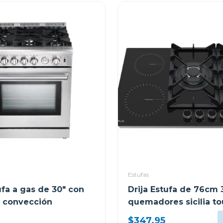
Estufas
ufa a gas de 30" con
Drija Estufa de 76cm 
 convección
quemadores sicilia t
$347.95