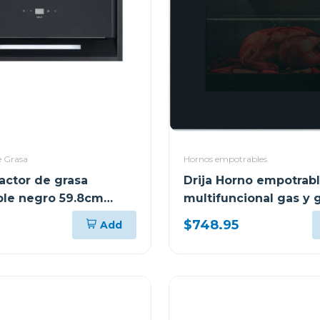
e Grasa
Hornos empotrables
ractor de grasa
Drija Horno empotrab
le negro 59.8cm
multifuncional gas y g
78l 76g
$748.95
Add