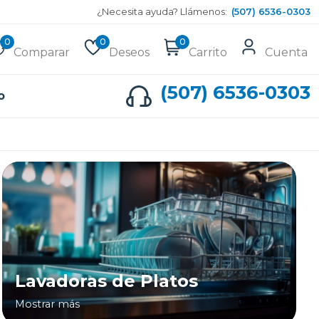
¿Necesita ayuda? Llámenos:
(507) 6536-0303
0
0
0
Comparar
Deseos
Carrito
Cuenta
(507) 6536-0303
o
Lavadoras de Platos
Mostrar más