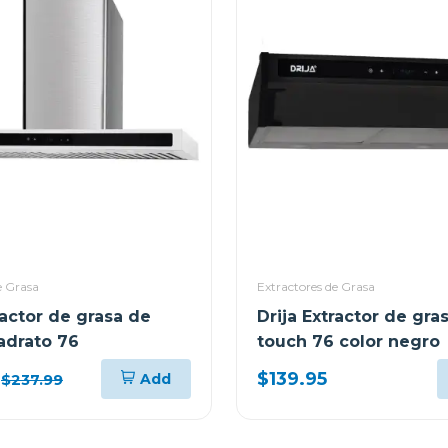
e Grasa
Extractores de Grasa
ractor de grasa de
Drija Extractor de gra
drato 76
touch 76 color negro
$139.95
Add
$237.99