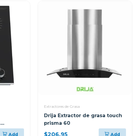
Extractores de Grasa
Drija Extractor de grasa touch
2
prisma 60
$206.95
Add
Add