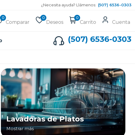
¿Necesita ayuda? Llámenos:
(507) 6536-0303
0
0
0
Comparar
Deseos
Carrito
Cuenta
(507) 6536-0303
o
Lavadoras de Platos
Mostrar más