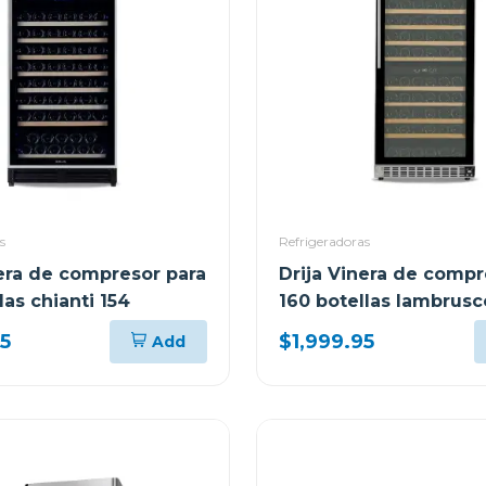
s
Refrigeradoras
nera de compresor para
Drija Vinera de compr
las chianti 154
160 botellas lambrusc
95
$1,999.95
Add