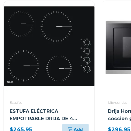
Estufas
Microondas
ESTUFA ELÉCTRICA
Drija Ho
EMPOTRABLE DRIJA DE 4
coccion g
QUEMADORES BARI60
25l
$245.95
$296.95
Add