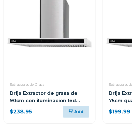
Extractores de Grasa
Extractores d
Drija Extractor de grasa de
Drija Ext
90cm con iluminacion led
75cm qua
quadrato 90
$238.95
$199.99
Add