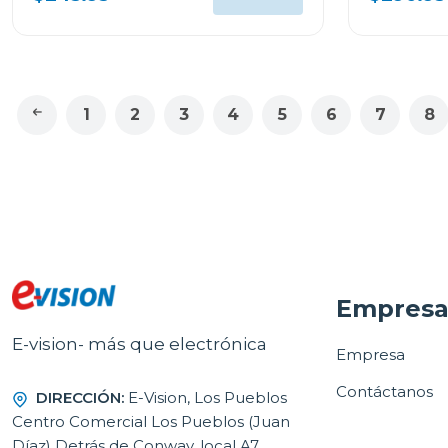
1
2
3
4
5
6
7
8
Empres
E-vision- más que electrónica
Empresa
Contáctanos
DIRECCIÓN:
E-Vision, Los Pueblos
Centro Comercial Los Pueblos (Juan
Díaz) Detrás de Conway, local A7