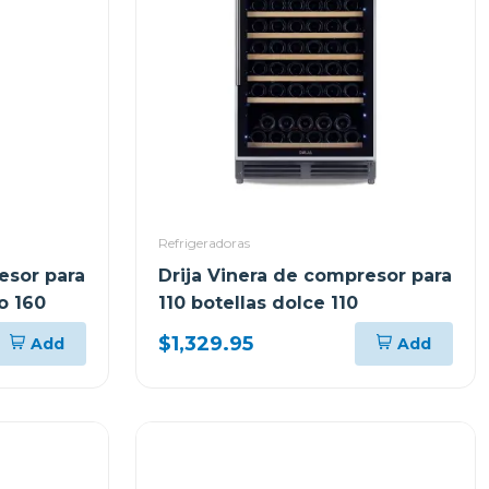
Refrigeradoras
esor para
Drija Vinera de compresor para
o 160
110 botellas dolce 110
$1,329.95
Add
Add