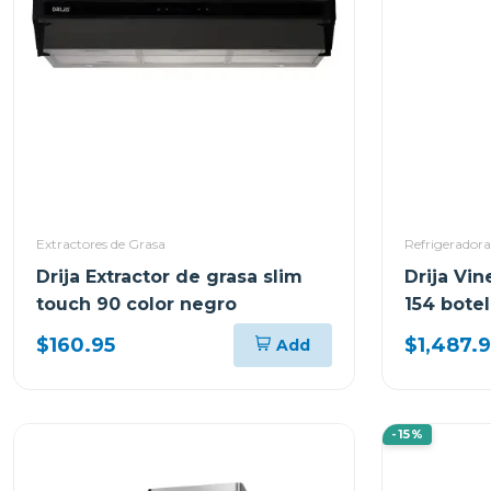
Extractores de Grasa
Refrigeradora
Drija Extractor de grasa slim
Drija Vi
touch 90 color negro
154 botel
$160.95
$1,487.
Add
-15%