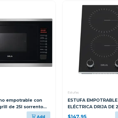
Estufas
rno empotrable con
ESTUFA EMPOTRABLE
rill de 25l sorrento
ELÉCTRICA DRIJA DE 
QUEMADORES BARI30
$147.95
Add