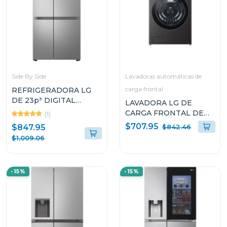
Side By Side
Lavadoras automáticas de
carga frontal
REFRIGERADORA LG
DE 23p³ DIGITAL
LAVADORA LG DE
INVERTER SIDE BY
CARGA FRONTAL DE
(1)
SIDE VS25BJNK
23KG TURBOWASH 360
$707.95
$847.95
$842.46
AI DD CON VAPOR
$1,009.06
WM23BFXS6
-15%
-15%