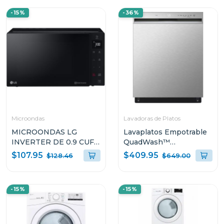
-15%
-36%
Microondas
Lavadoras de Platos
MICROONDAS LG
Lavaplatos Empotrable
INVERTER DE 0.9 CUFT
QuadWash™
NEOCHEF MS0936GIS
LDFN3432T
$107.95
$409.95
$128.46
$649.00
-15%
-15%