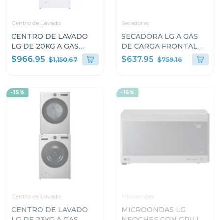
Centro de Lavado
Secadoras
CENTRO DE LAVADO
SECADORA LG A GAS
LG DE 20KG A GAS
DE CARGA FRONTAL
COLOR BLANCO
22KG COLOR GRIS
$966.95
$637.95
$1,150.67
$759.16
WM20/DF20
THINQ DF74VFXS6
-15%
-15%
Centro de Lavado
Microondas
CENTRO DE LAVADO
MICROONDAS LG
LG DE 23KG A GAS
NEOCHEF CON GRILL