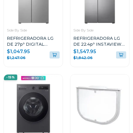
Side By Side
Side By Side
REFRIGERADORA LG
REFRIGERADORA LG
DE 27p³ DIGITAL
DE 22.4p³ INSTAVIEW
INVERTER SIDE BY
DOOR IN DOOR CRAFT
$1,047.95
$1,547.95
SIDE VS27LWID
ICE VS25XHWC
$1,247.06
$1,842.06
-15%