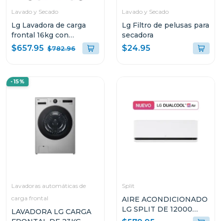
Lavado y Secado
Lavado y Secado
Lg Lavadora de carga
Lg Filtro de pelusas para
frontal 16kg con
secadora
secadora integrada ai dd
$657.95
$24.95
$782.96
wifi color grafito
wd16egnt6
-15%
Lavadoras automáticas de
Split
carga frontal
AIRE ACONDICIONADO
LG SPLIT DE 12000
LAVADORA LG CARGA
BTU DUAL AI