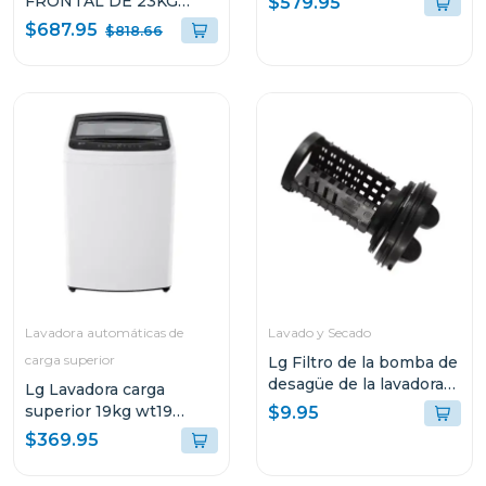
FRONTAL DE 23KG
$579.95
INVERTER KW
TURBOWASH 360 AI
$687.95
$818.66
MANAGER VF122C31
DD CON VAPOR
WM23VFXS
Lavadora automáticas de
Lavado y Secado
carga superior
Lg Filtro de la bomba de
desagüe de la lavadora
Lg Lavadora carga
de carga frontal
superior 19kg wt19
$9.95
turbodrum smart
$369.95
diagnosis color blanco