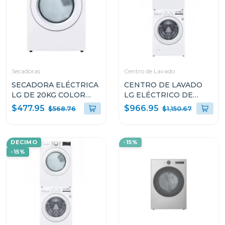
Secadoras
Centro de Lavado
SECADORA ELÉCTRICA
CENTRO DE LAVADO
LG DE 20KG COLOR
LG ELÉCTRICO DE
BLANCO THINQ
20KG WM20/DF20
$477.95
$966.95
$568.76
$1,150.67
DF20WV2EW
DECIMO
-15%
-15%