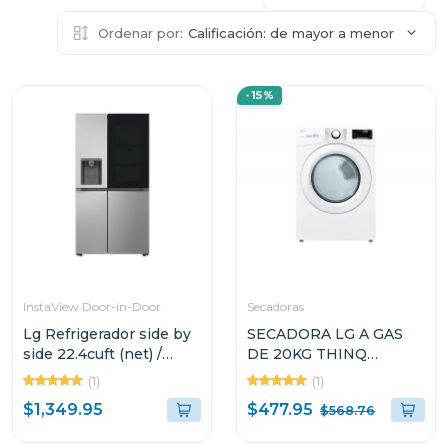
Ordenar por:
Calificación: de mayor a menor
-15%
InstaView Door-in-Door
Secadoras
Lg Refrigerador side by
SECADORA LG A GAS
side 22.4cuft (net) /
DE 20KG THINQ
24cuft (gross) thinq
DF20WV2W SMART
(1)
(1)
instaview inverter vs25
DIAGNOSIS
$477.95
$1,349.95
$568.76