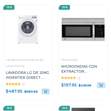
-15%
-15%
Lavadoras automáticas de
Microondas
carga frontal
MICROONDAS CON
EXTRACTOR
LAVADORA LG DE 20KG
EMPOTRABLE LG DE
INVERTER DIRECT
(1)
1.7 CUFT EASY CLEAN
DRIVE THINQ
(1)
$197.95
$235.56
LMV1764ST
WM20WV26W
$487.95
$580.66
-15%
-15%