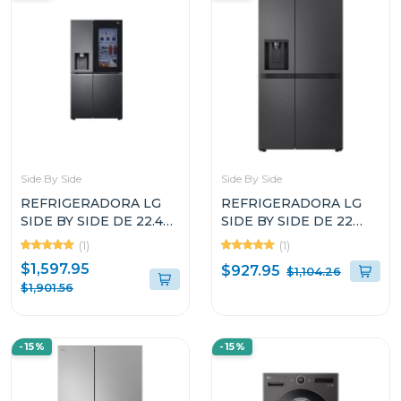
Side By Side
Side By Side
REFRIGERADORA LG
REFRIGERADORA LG
SIDE BY SIDE DE 22.4P³
SIDE BY SIDE DE 22
INSTAVIEW DOOR IN
CUFT COLOR NEGRO
(1)
(1)
DOOR CRAFT ICE
SMART INVERTER
$1,597.95
$927.95
$1,104.26
VS25XHWCB
VS25LQIK
$1,901.56
-15%
-15%