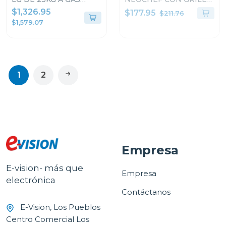
COLOR GRIS
DE 1.5p³ DE 1200W
$1,326.95
$177.95
$211.76
WM23VFXS6/DF74VFXS6B
MH1596CIR
$1,579.07
1
2
Empresa
E-vision- más que
Empresa
electrónica
Contáctanos
E-Vision, Los Pueblos
Centro Comercial Los