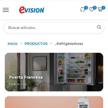
0
0
0
Inicio
PRODUCTOS
...
Refrigeradoras
Puerta Francesa
Mostrar más