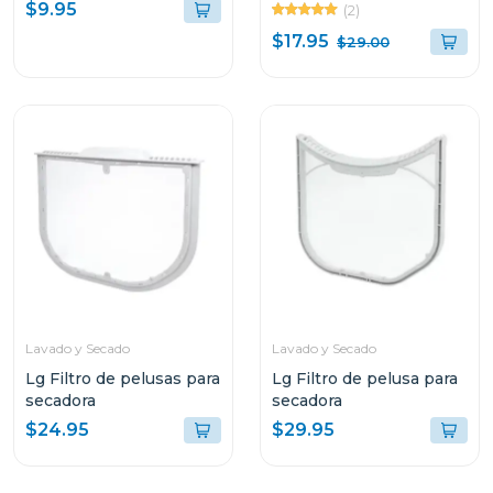
de carga frontal
frontal de 27" de ancho
$9.95
(2)
skk8
$17.95
$29.00
Lavado y Secado
Lavado y Secado
Lg Filtro de pelusas para
Lg Filtro de pelusa para
secadora
secadora
$24.95
$29.95