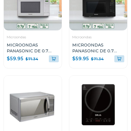
Microondas
Microondas
MICROONDAS
MICROONDAS
PANASONIC DE 0.7
PANASONIC DE 0.7
CUFT COLOR GRIS
CUFT COLOR NEGRO
$59.95
$59.95
$71.34
$71.34
700W NNSB25JMRUH
700W NNSB25JBRUH