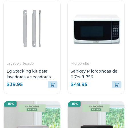
Lavado y Secado
Microondas
Lg Stacking kit para
Sankey Microondas de
lavadoras y secadoras
0.7cuft 756
tds270
$39.95
$48.95
-15%
-15%