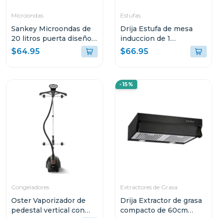
Microondas
Estufas
Sankey Microondas de
Drija Estufa de mesa
20 litros puerta diseño
induccion de 1
espejo mw758
quemador vitroceramica
$64.95
$66.95
munich
-15%
Congeladores
Extractores de Grasa
Oster Vaporizador de
Drija Extractor de grasa
pedestal vertical con
compacto de 60cm