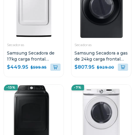
Secadoras
Secadoras
Samsung Secadora de
Samsung Secadora a gas
17kg carga frontal
de 24kg carga frontal
electrica dve17a3200
con sensor dry
$449.95
$807.95
$599.95
$929.00
dv24dg8000
-13%
-7%