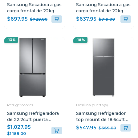
Samsung Secadora a gas
Samsung Secadora a gas
carga frontal de 22kg
carga frontal de 22kg
color silver
color blanco
$697.95
$637.95
$729.00
$719.00
dv22c6370pp
dv22c6370pw
-13%
-18%
Refrigeradoras
Dos/una puerta(s)
Samsung Refrigeradora
Samsung Refrigerador
de 22.2cuft puerta
top mount de 18.6cuft
francesa con diseño de
digital inverter
$1,027.95
$547.95
$669.00
puerta plana rf22a4010
RT53DG6124S9
$1,189.00