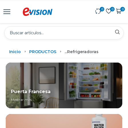
0
0
0
Inicio
PRODUCTOS
...
Refrigeradoras
Puerta Francesa
Mostrar más