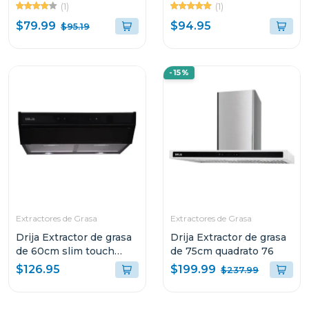
color negro
compatto
(1)
(1)
$79.99
$94.95
$95.19
-15%
Extractores de Grasa
Extractores de Grasa
Drija Extractor de grasa
Drija Extractor de grasa
de 60cm slim touch
de 75cm quadrato 76
color negro
$199.99
$126.95
$237.99