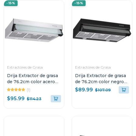
-15%
-15%
Extractores de Grasa
Extractores de Grasa
Drija Extractor de grasa
Drija Extractor de grasa
de 76.2cm color acero
de 76.2cm color negro
compatto
compatto
$89.99
(1)
$107.09
$95.99
$114.23