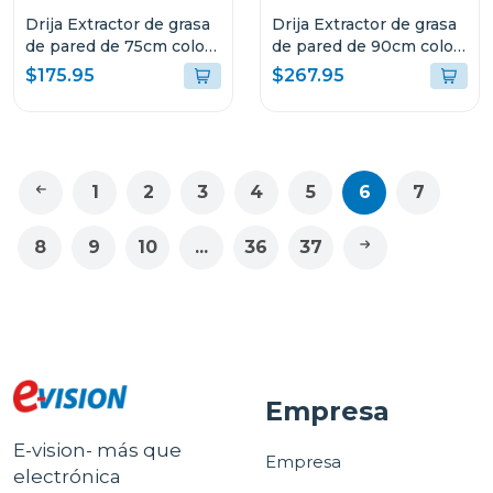
Drija Extractor de grasa
Drija Extractor de grasa
de pared de 75cm color
de pared de 90cm color
negro
negro
$175.95
$267.95
1
2
3
4
5
6
7
8
9
10
...
36
37
Empresa
E-vision- más que
Empresa
electrónica