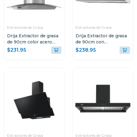
Extractores de Grasa
Extractores de Grasa
Drija Extractor de grasa
Drija Extractor de grasa
de 90cm color acero
de 90cm con
galaxy 90
iluminacion led quadrato
$231.95
$238.95
90
Extractores de Grasa
Extractores de Grasa