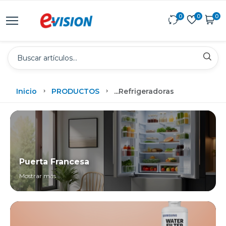
0
0
0
Inicio
PRODUCTOS
...
Refrigeradoras
Puerta Francesa
Mostrar más