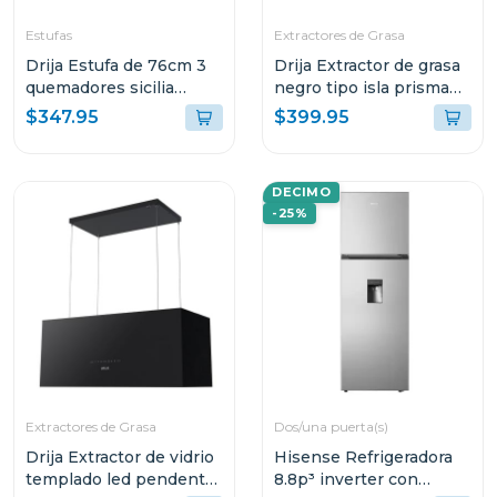
Estufas
Extractores de Grasa
Drija Estufa de 76cm 3
Drija Extractor de grasa
quemadores sicilia
negro tipo isla prisma
touch
touch 90
$347.95
$399.95
DECIMO
-25%
Extractores de Grasa
Dos/una puerta(s)
Drija Extractor de vidrio
Hisense Refrigeradora
templado led pendente
8.8p³ inverter con