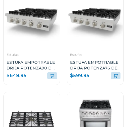
Estufas
Estufas
ESTUFA EMPOTRABLE
ESTUFA EMPOTRABLE
DRIJA POTENZA90 DE
DRIJA POTENZA76 DE
90CM CON 5
76CM CON 5
$648.95
$599.95
QUEMADORES
QUEMADORES