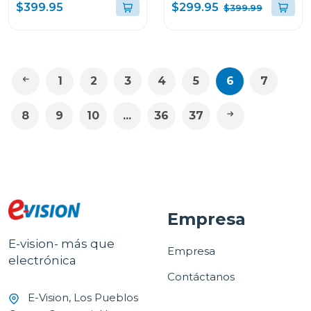
90
dispensador de agua
$299.95
$399.95
$399.99
rt1n250
1
2
3
4
5
6
7
8
9
10
...
36
37
Empresa
E-vision- más que
Empresa
electrónica
Contáctanos
E-Vision, Los Pueblos