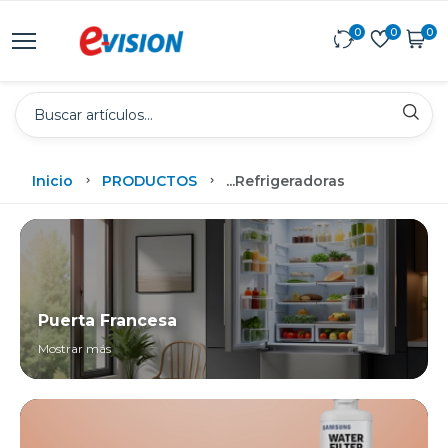
0
0
0
Inicio
PRODUCTOS
...
Refrigeradoras
Puerta Francesa
Mostrar más