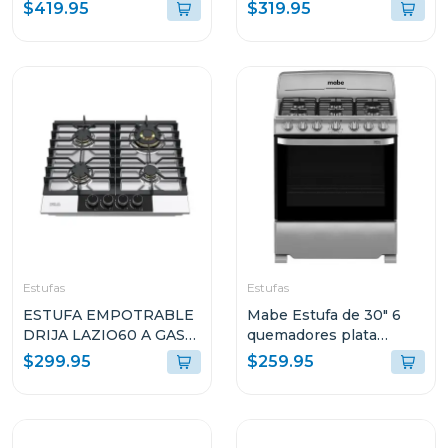
potencia 1200w
vitroceramica mate 4
$419.95
$319.95
quemadores italia
Estufas
Estufas
ESTUFA EMPOTRABLE
Mabe Estufa de 30" 6
DRIJA LAZIO60 A GAS
quemadores plata
DE 60CM CON 4
mercury em7641
$299.95
$259.95
QUEMADORES