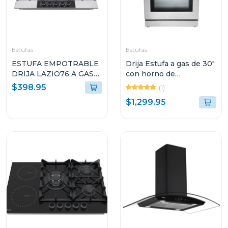
Estufas
Estufas
ESTUFA EMPOTRABLE
Drija Estufa a gas de 30"
DRIJA LAZIO76 A GAS
con horno de
DE 76CM CON 5
convección
$398.95
(1)
QUEMADORES
$1,299.95