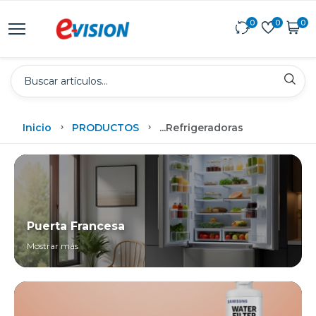
0
0
0
Inicio
PRODUCTOS
...
Refrigeradoras
Puerta Francesa
Mostrar más