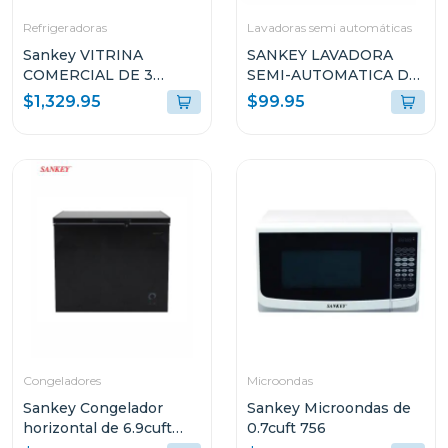
Refrigeradoras
Lavadoras semi automáticas
Sankey VITRINA
SANKEY LAVADORA
COMERCIAL DE 3
SEMI-AUTOMATICA DE
PUERTAS 58.8P³
7KG (APROX) WM7073
$1,329.95
$99.95
RFD60N91 COLOR
NEGRO
Congeladores
Microondas
Sankey Congelador
Sankey Microondas de
horizontal de 6.9cuft
0.7cuft 756