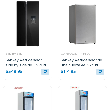
Side By Side
Compactas - Mini bar
Sankey Refrigerador
Sankey Refrigerador de
side by side de 17.6cuft
una puerta de 3.2cuft
con dispensador
rf670
$549.95
$114.95
rf19in89