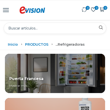
0
0
0
Inicio
PRODUCTOS
...
Refrigeradoras
Puerta Francesa
Mostrar más