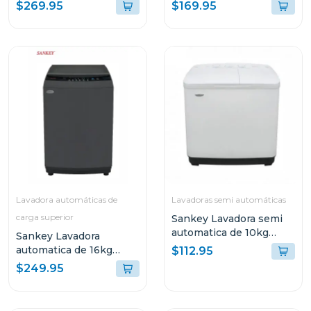
de 12000btu 1204
wm1320
$269.95
$169.95
Lavadora automáticas de
Lavadoras semi automáticas
carga superior
Sankey Lavadora semi
automatica de 10kg
Sankey Lavadora
blanca wm1077
automatica de 16kg
$112.95
lavado silencioso
$249.95
wma1678