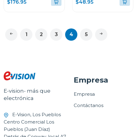
color negro rfc791
$176.95
$48.95
1
2
3
4
5
Empresa
E-vision- más que
Empresa
electrónica
Contáctanos
E-Vision, Los Pueblos
Centro Comercial Los
Pueblos (Juan Díaz)
Detrás de Conway, local A7