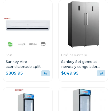
Split
Dos/una puerta(s)
Sankey Aire
Sankey Set gemelas
acondicionado split
nevera y congelador
inverter de 30000 btu
inverter rf13c/rff10c
$889.95
$849.95
inv20