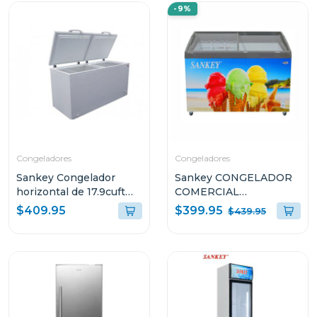
-9%
Congeladores
Congeladores
Sankey Congelador
Sankey CONGELADOR
horizontal de 17.9cuft
COMERCIAL
(aprox) 1870
HORIZONTAL DE 10.7P³
$399.95
$409.95
$439.95
G1177