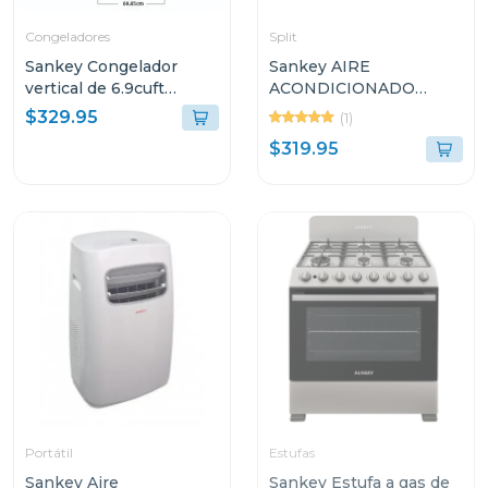
Congeladores
Split
Sankey Congelador
Sankey AIRE
vertical de 6.9cuft
ACONDICIONADO
rfc706
SPLIT DE 18000BTU
$329.95
(1)
R410G1
$319.95
Portátil
Estufas
Sankey Aire
Sankey Estufa a gas de