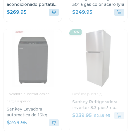
acondicionado portatil
30" a gas color acero lyra
de 12000btu 1204
$269.95
$249.95
-4%
Lavadora automáticas de
Dos/una puerta(s)
carga superior
Sankey Refrigeradora
inverter 8.3 pies³ no
Sankey Lavadora
frost luz led rf90in70
automatica de 16kg
$239.95
$249.95
lavado silencioso
$249.95
wma1678