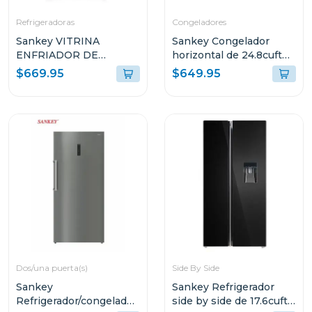
Refrigeradoras
Congeladores
Sankey VITRINA
Sankey Congelador
ENFRIADOR DE
horizontal de 24.8cuft
20CUFT RFD20N
(aprox) 2871
$669.95
$649.95
Dos/una puerta(s)
Side By Side
Sankey
Sankey Refrigerador
Refrigerador/congelador
side by side de 17.6cuft