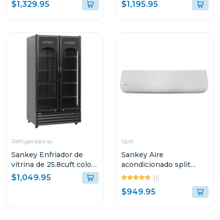
PUERTAS 58.8P³
techo de 60000btu
$1,329.95
$1,195.95
RFD60N91 COLOR
ek60r410
NEGRO
Refrigeradoras
Split
Sankey Enfriador de
Sankey Aire
vitrina de 25.8cuft color
acondicionado split
negra rfd3563
inverter de 36000 btu
$1,049.95
(1)
seer 18 wi-fi
$949.95