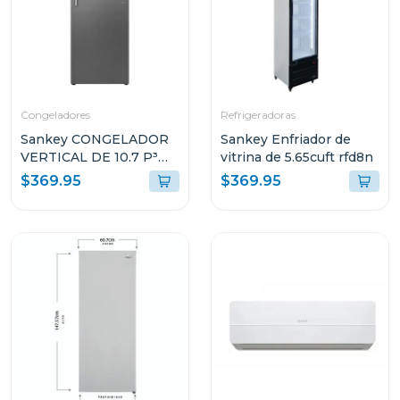
Congeladores
Refrigeradoras
Sankey CONGELADOR
Sankey Enfriador de
VERTICAL DE 10.7 P³
vitrina de 5.65cuft rfd8n
RFC1301
$369.95
$369.95