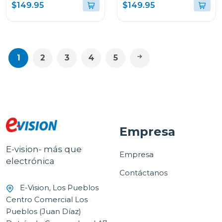
campana acero 9029scg
blanca wm1216
$149.95
$149.95
1
2
3
4
5
Empresa
E-vision- más que
Empresa
electrónica
Contáctanos
E-Vision, Los Pueblos
Centro Comercial Los
Pueblos (Juan Díaz)