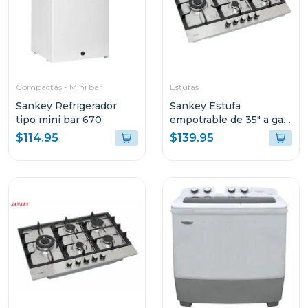
Compactas - Mini bar
Estufas
Sankey Refrigerador
Sankey Estufa
tipo mini bar 670
empotrable de 35" a gas
5 quemadores 992scm
$114.95
$139.95