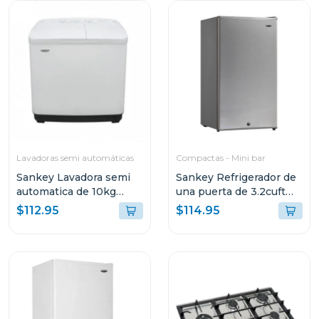
Lavadoras semi automáticas
Compactas - Mini bar
Sankey Lavadora semi
Sankey Refrigerador de
automatica de 10kg
una puerta de 3.2cuft
blanca wm1077
rf670
$112.95
$114.95