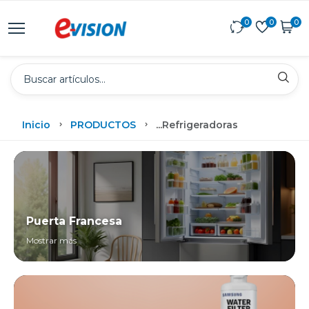
0
0
0
Inicio
PRODUCTOS
...
Refrigeradoras
Puerta Francesa
Mostrar más