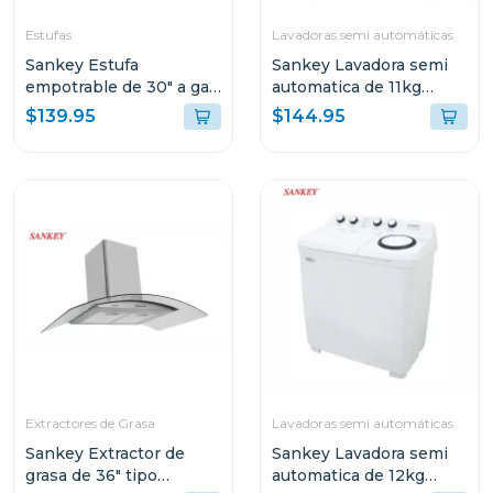
Estufas
Lavadoras semi automáticas
Sankey Estufa
Sankey Lavadora semi
empotrable de 30" a gas
automatica de 11kg
5 quemadores gsh791
blanca wm1110
$139.95
$144.95
Extractores de Grasa
Lavadoras semi automáticas
Sankey Extractor de
Sankey Lavadora semi
grasa de 36" tipo
automatica de 12kg