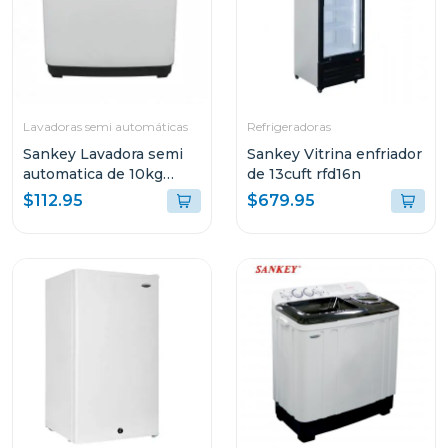
Lavadoras semi automáticas
Refrigeradoras
Sankey Lavadora semi
Sankey Vitrina enfriador
automatica de 10kg
de 13cuft rfd16n
blanca wm1077
$112.95
$679.95