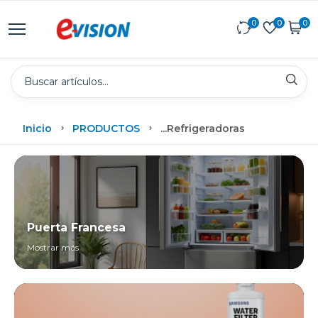
0
0
0
Inicio
PRODUCTOS
...
Refrigeradoras
Puerta Francesa
Mostrar más