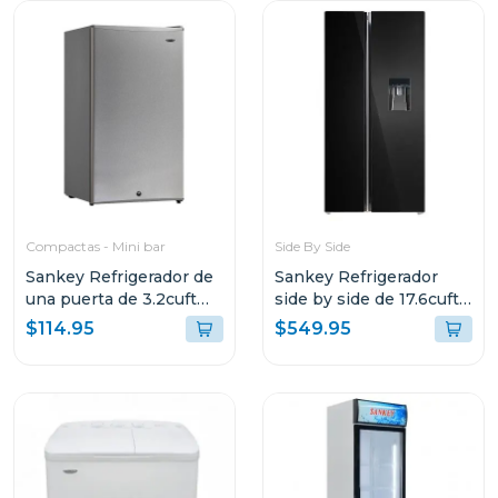
Compactas - Mini bar
Side By Side
Sankey Refrigerador de
Sankey Refrigerador
una puerta de 3.2cuft
side by side de 17.6cuft
rf670
con dispensador
$114.95
$549.95
rf19in89