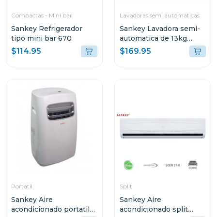
Compactas - Mini bar
Lavadoras semi automáticas
Sankey Refrigerador
Sankey Lavadora semi-
tipo mini bar 670
automatica de 13kg
wm1320
$114.95
$169.95
Portátil
Split
Sankey Aire
Sankey Aire
acondicionado portatil
acondicionado split