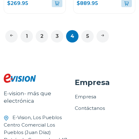
de 12000btu 1204
inverter de 30000 btu
$269.95
$889.95
inv20
1
2
3
4
5
Empresa
E-vision- más que
Empresa
electrónica
Contáctanos
E-Vision, Los Pueblos
Centro Comercial Los
Pueblos (Juan Díaz)