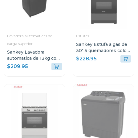
Lavadora automáticas de
Estufas
carga superior
Sankey Estufa a gas de
30" 5 quemadores color
Sankey Lavadora
negro berta
automatica de 13kg con
$228.95
bomba de expulsion
$209.95
wma1371