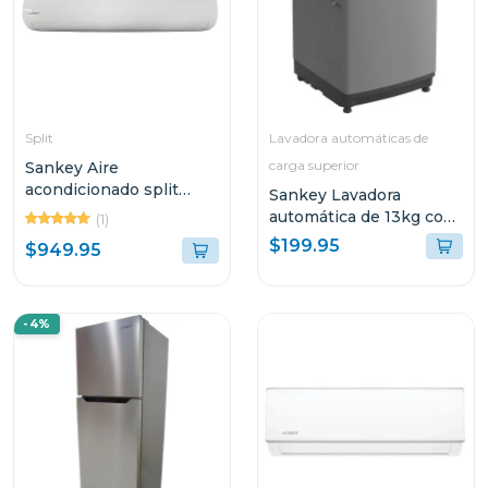
Split
Lavadora automáticas de
carga superior
Sankey Aire
acondicionado split
Sankey Lavadora
inverter de 36000 btu
automática de 13kg con
(1)
seer 18 wi-fi
filtro para pelusas
$199.95
$949.95
-4%