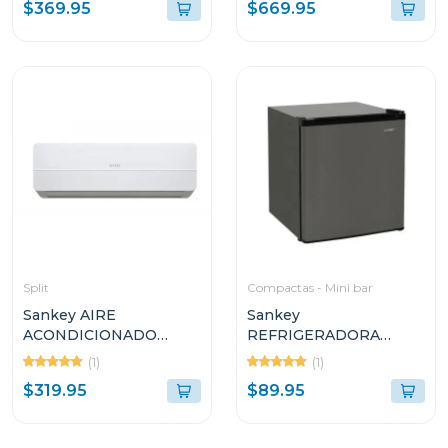
RFC1301
20CUFT RFD20N
$369.95
$669.95
Split
Compactas - Mini bar
Sankey AIRE
Sankey
ACONDICIONADO
REFRIGERADORA
SPLIT DE 18000BTU
COMPACTO DE 1
(1)
(1)
R410G1
PUERTA 1.7P³ F280
$319.95
$89.95