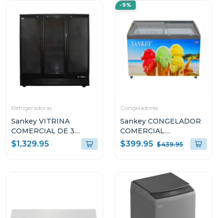
-9%
Refrigeradoras
Congeladores
Sankey VITRINA
Sankey CONGELADOR
COMERCIAL DE 3
COMERCIAL
PUERTAS 58.8P³
HORIZONTAL DE 10.7P³
$399.95
$1,329.95
$439.95
RFD60N91 COLOR
G1177
NEGRO