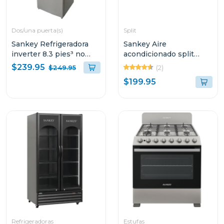
Dos/una puerta(s)
Split
Sankey Refrigeradora
Sankey Aire
inverter 8.3 pies³ no
acondicionado split
frost luz led rf90in70
11700btu no inverter
$239.95
(2)
$249.95
blanco
$199.95
Refrigeradoras
Estufas