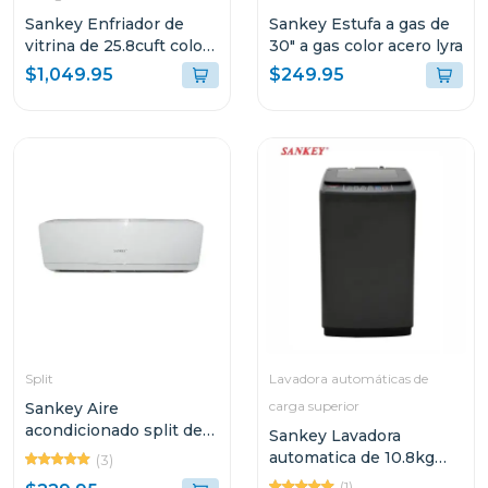
Sankey Enfriador de
Sankey Estufa a gas de
vitrina de 25.8cuft color
30" a gas color acero lyra
negra rfd3563
$1,049.95
$249.95
Split
Lavadora automáticas de
carga superior
Sankey Aire
acondicionado split de
Sankey Lavadora
12000btu inverter id5
automatica de 10.8kg
(3)
wma1090
(1)