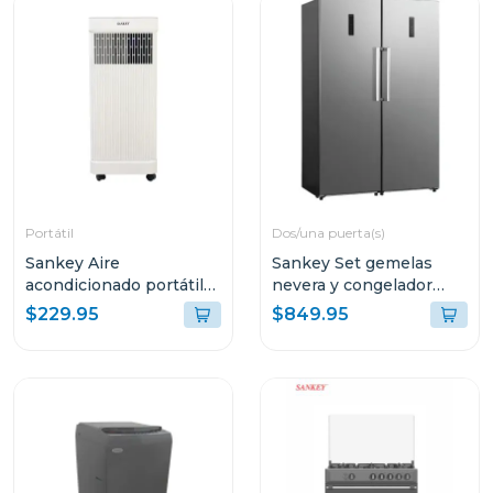
Portátil
Dos/una puerta(s)
Sankey Aire
Sankey Set gemelas
acondicionado portátil
nevera y congelador
de 8500btu r32 blanco
inverter rf13c/rff10c
$229.95
$849.95