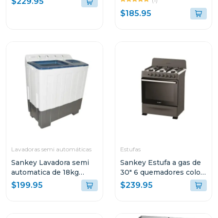
$229.95
$185.95
Lavadoras semi automáticas
Estufas
Sankey Lavadora semi
Sankey Estufa a gas de
automatica de 18kg
30" 6 quemadores color
blanca wm1867
negra
$199.95
$239.95