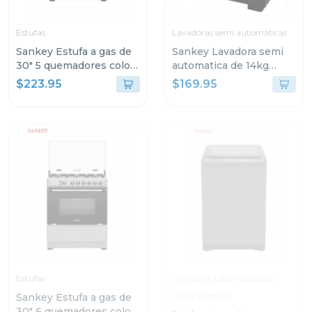
Estufas
Lavadoras semi automáticas
Sankey Estufa a gas de
Sankey Lavadora semi
30" 5 quemadores color
automatica de 14kg
gris berta
negro wm1415
$223.95
$169.95
Estufas
Lavadora automáticas de
carga superior
Sankey Estufa a gas de
30" 6 quemadores color