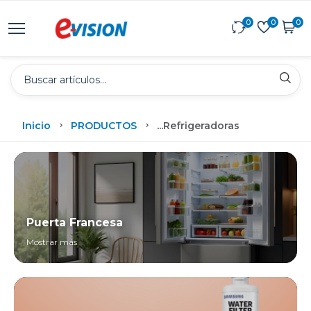
0
0
0
Inicio
PRODUCTOS
...
Refrigeradoras
Puerta Francesa
Mostrar más