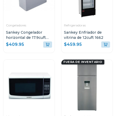
Congeladores
Refrigeradoras
Sankey Congelador
Sankey Enfriador de
horizontal de 17.9cuft
vitrina de 12cuft 1662
(aprox) 1870
$409.95
$459.95
FUERA DE INVENTARIO