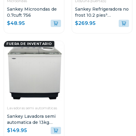
Microondas
Dos/una puerta(s)
Sankey Microondas de
Sankey Refrigeradora no
0.7cuft 756
frost 10.2 pies³
dispensador de agua
$48.95
$269.95
rf1025
FUERA DE INVENTARIO
Lavadoras semi automáticas
Sankey Lavadora semi
automatica de 13kg
doble tina wm1376
$149.95