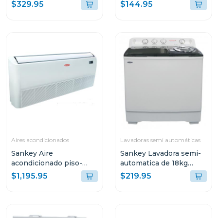
rfc706
blanca wm1110
$329.95
$144.95
Aires acondicionados
Lavadoras semi automáticas
Sankey Aire
Sankey Lavadora semi-
acondicionado piso-
automatica de 18kg
techo de 60000btu
(aprox) wm1877
$1,195.95
$219.95
ek60r410