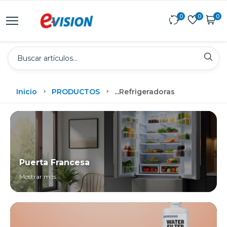
0
0
0
Inicio
PRODUCTOS
...
Refrigeradoras
Puerta Francesa
Mostrar más