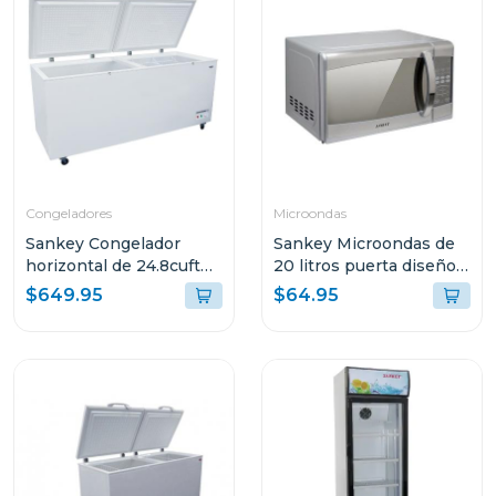
Congeladores
Microondas
Sankey Congelador
Sankey Microondas de
horizontal de 24.8cuft
20 litros puerta diseño
(aprox) 2871
espejo mw758
$649.95
$64.95