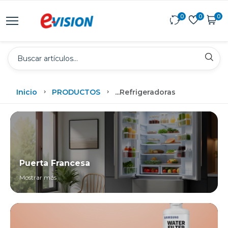
0
0
0
Inicio
PRODUCTOS
...
Refrigeradoras
Puerta Francesa
Mostrar más