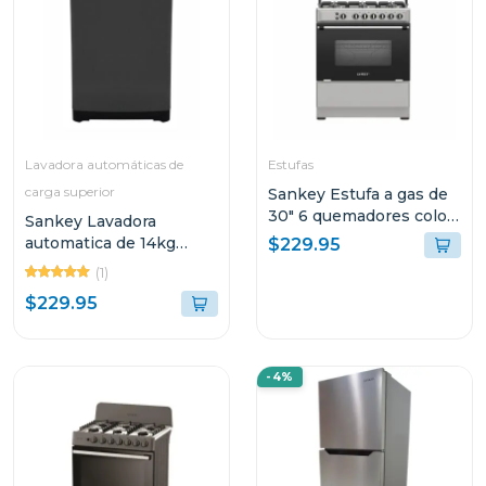
Lavadora automáticas de
Estufas
carga superior
Sankey Estufa a gas de
30" 6 quemadores color
Sankey Lavadora
gris berta
automatica de 14kg
$229.95
wma1491
(1)
$229.95
-4%