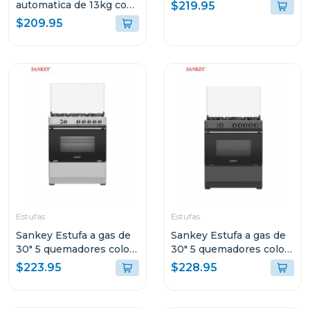
(aprox) wm1877
automatica de 13kg con
$219.95
bomba de expulsion
$209.95
wma1371
Estufas
Estufas
Sankey Estufa a gas de
Sankey Estufa a gas de
30" 5 quemadores color
30" 5 quemadores color
gris berta
negro berta
$223.95
$228.95