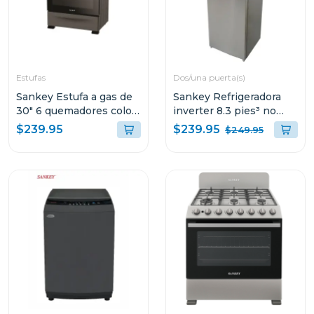
Estufas
Dos/una puerta(s)
Sankey Estufa a gas de
Sankey Refrigeradora
30" 6 quemadores color
inverter 8.3 pies³ no
negra
frost luz led rf90in70
$239.95
$239.95
$249.95