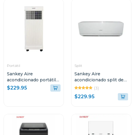
Portátil
Split
Sankey Aire
Sankey Aire
acondicionado portátil
acondicionado split de
de 8500btu r32 blanco
12000btu inverter id5
$229.95
(3)
$229.95