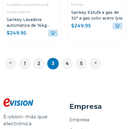
Lavadora automáticas de
Estufas
carga superior
Sankey Estufa a gas de
30" a gas color acero lyra
Sankey Lavadora
automatica de 16kg
$249.95
lavado silencioso
$249.95
wma1678
1
2
3
4
5
Empresa
E-vision- más que
Empresa
electrónica