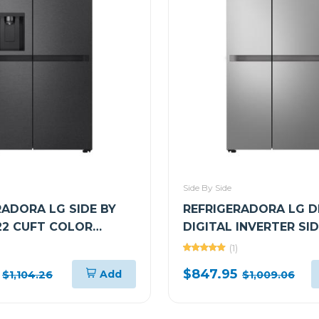
Side By Side
RADORA LG SIDE BY
REFRIGERADORA LG D
 22 CUFT COLOR
DIGITAL INVERTER SID
MART INVERTER
SIDE VS25BJNK
(1)
K
$847.95
Add
$1,104.26
$1,009.06