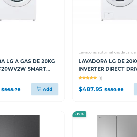
Lavadoras automáticas de carga 
A LG A GAS DE 20KG
LAVADORA LG DE 20K
DF20WV2W SMART
INVERTER DIRECT DRI
IS
WM20WV26W
(1)
$487.95
Add
$568.76
$580.66
-15%