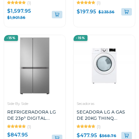
INSTAVIEW DOOR IN
EMPOTRABLE LG DE
(1)
(1)
DOOR CRAFT ICE
1.7 CUFT EASY CLEAN
$1,597.95
$197.95
$235.56
VS25XHWCB
LMV1764ST
$1,901.56
-15%
-15%
Side By Side
Secadoras
REFRIGERADORA LG
SECADORA LG A GAS
DE 23p³ DIGITAL
DE 20KG THINQ
INVERTER SIDE BY
DF20WV2W SMART
(1)
(1)
SIDE VS25BJNK
DIAGNOSIS
$847.95
$477.95
$568.76