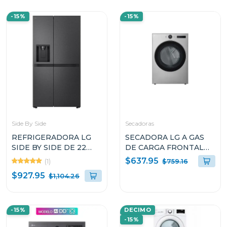
-15%
-15%
Side By Side
Secadoras
REFRIGERADORA LG
SECADORA LG A GAS
SIDE BY SIDE DE 22
DE CARGA FRONTAL
CUFT COLOR NEGRO
22KG COLOR GRIS
$637.95
(1)
$759.16
SMART INVERTER
THINQ DF74VFXS6
$927.95
$1,104.26
VS25LQIK
-15%
DECIMO
-15%