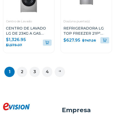
Centro de Lavado
Dos/una puerta(s)
CENTRO DE LAVADO
REFRIGERADORA LG
LG DE 23KG A GAS
TOP FREEZER 21P³
COLOR GRIS
SMART INVERTER
$1,326.95
$627.95
$747.26
WM23VFXS6/DF74VFXS6B
GT57BPSX
$1,579.07
1
2
3
4
Empresa