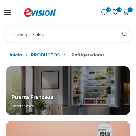
0
0
0
Inicio
PRODUCTOS
...
Refrigeradoras
Puerta Francesa
Mostrar más