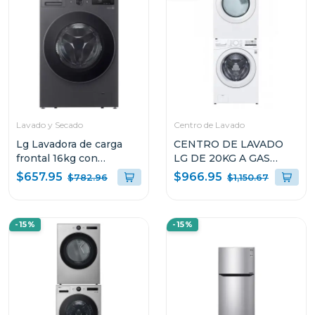
Lavado y Secado
Centro de Lavado
Lg Lavadora de carga
CENTRO DE LAVADO
frontal 16kg con
LG DE 20KG A GAS
secadora integrada ai dd
COLOR BLANCO
$657.95
$966.95
$782.96
$1,150.67
wifi color grafito
WM20/DF20
wd16egnt6
-15%
-15%