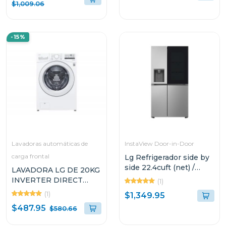
$1,009.06
-15%
Lavadoras automáticas de
InstaView Door-in-Door
carga frontal
Lg Refrigerador side by
side 22.4cuft (net) /
LAVADORA LG DE 20KG
24cuft (gross) thinq
INVERTER DIRECT
(1)
instaview inverter vs25
DRIVE THINQ
(1)
$1,349.95
WM20WV26W
$487.95
$580.66