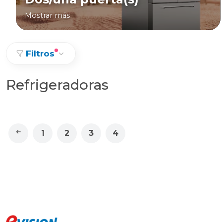
Mostrar más
Filtros
Refrigeradoras
1
2
3
4