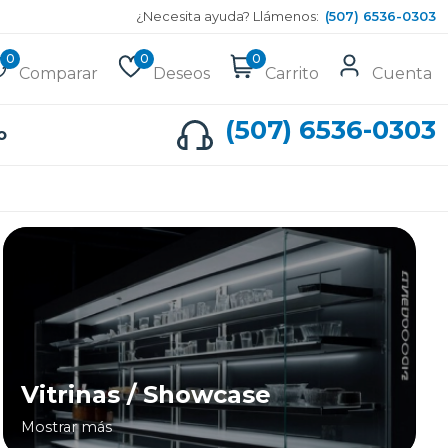
¿Necesita ayuda? Llámenos:
(507) 6536-0303
0
0
0
Comparar
Deseos
Carrito
Cuenta
(507) 6536-0303
o
Vitrinas / Showcase
Mostrar más