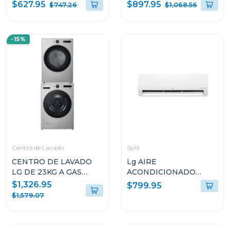
SMART INVERTER
SMART INVERTER
$627.95
$897.95
$747.26
$1,068.56
GT57BPSX
MULTI AIR FLOW
GM22BGPK
-15%
Centro de Lavado
Split
CENTRO DE LAVADO
Lg AIRE
LG DE 23KG A GAS
ACONDICIONADO
COLOR GRIS
SPLIT DUAL INVERTER
$1,326.95
$799.95
WM23VFXS6/DF74VFXS6B
24000BTU KW
$1,579.07
MANAGER THINQ
VM242C