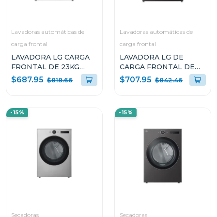
Lavadoras automáticas de
Lavadoras automáticas de
carga frontal
carga frontal
LAVADORA LG CARGA
LAVADORA LG DE
FRONTAL DE 23KG
CARGA FRONTAL DE
TURBOWASH 360 AI
23KG TURBOWASH 360
$687.95
$707.95
$818.66
$842.46
DD CON VAPOR
AI DD CON VAPOR
WM23VFXS
WM23BFXS6
-15%
-15%
Secadoras
Secadoras