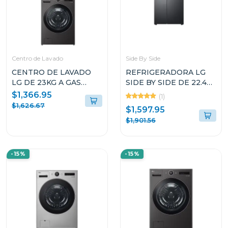
Centro de Lavado
Side By Side
CENTRO DE LAVADO
REFRIGERADORA LG
LG DE 23KG A GAS
SIDE BY SIDE DE 22.4P³
COLOR NEGRO
INSTAVIEW DOOR IN
$1,366.95
(1)
WM23B/DF74B
DOOR CRAFT ICE
$1,626.67
$1,597.95
VS25XHWCB
$1,901.56
-15%
-15%