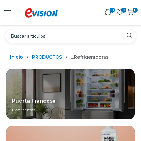
0
0
0
Inicio
PRODUCTOS
...
Refrigeradoras
Puerta Francesa
Mostrar más