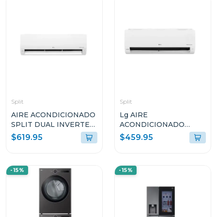
Split
Split
AIRE ACONDICIONADO
Lg AIRE
SPLIT DUAL INVERTER
ACONDICIONADO
18000BTU LG KW
SPLIT DUAL INVERTER
$619.95
$459.95
MANAGER THINQ
12000BTU KW
VM182C
MANAGER THINQ
VM122C
-15%
-15%