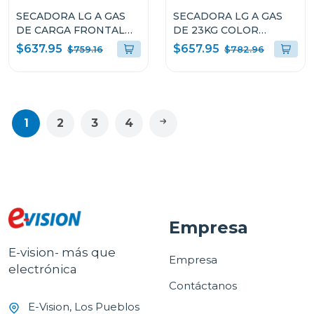
SECADORA LG A GAS
SECADORA LG A GAS
DE CARGA FRONTAL
DE 23KG COLOR
22KG COLOR GRIS
NEGRO THINQ
$637.95
$657.95
$759.16
$782.96
THINQ DF74VFXS6
D74BFXS6
1
2
3
4
Empresa
E-vision- más que
Empresa
electrónica
Contáctanos
E-Vision, Los Pueblos