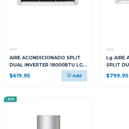
Split
Split
AIRE ACONDICIONADO SPLIT
Lg AIRE
DUAL INVERTER 18000BTU LG
SPLIT D
KW MANAGER THINQ VM182C
24000B
$619.95
$799.95
Add
THINQ V
-15%