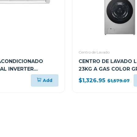
Centro de Lavado
 ACONDICIONADO
CENTRO DE LAVADO L
UAL INVERTER
23KG A GAS COLOR G
TU KW MANAGER
WM23VFXS6/DF74VF
$1,326.95
Add
$1,579.07
M242C