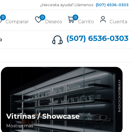
¿Necesita ayuda? Llámenos:
(507) 6536-0303
0
0
0
Comparar
Deseos
Carrito
Cuenta
(507) 6536-0303
o
Vitrinas / Showcase
Mostrar más