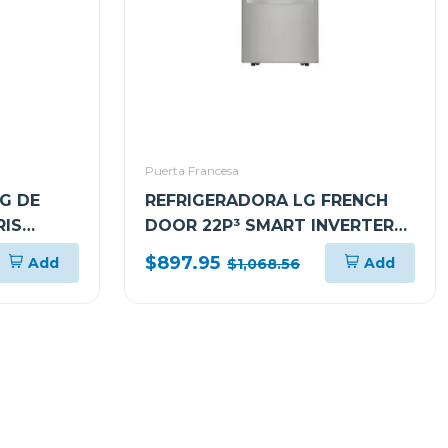
Puerta Francesa
G DE
REFRIGERADORA LG FRENCH
RIS
DOOR 22P³ SMART INVERTER
XS6B
MULTI AIR FLOW GM22BGPK
$897.95
Add
Add
$1,068.56