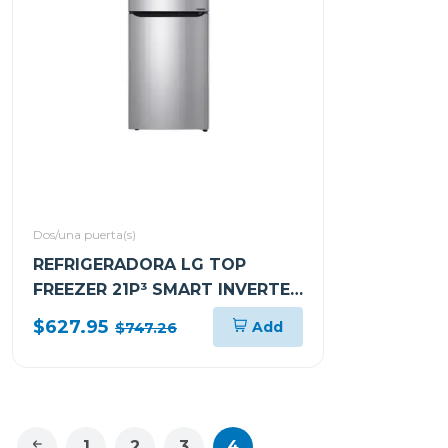
Dos/una puerta(s)
REFRIGERADORA LG TOP
FREEZER 21P³ SMART INVERTER
GT57BPSX
$627.95
Add
$747.26
1
2
3
4