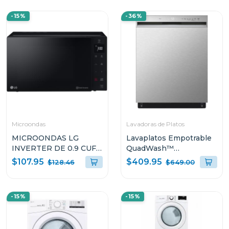
-15%
-36%
Microondas
Lavadoras de Platos
MICROONDAS LG
Lavaplatos Empotrable
INVERTER DE 0.9 CUFT
QuadWash™
NEOCHEF MS0936GIS
LDFN3432T
$107.95
$409.95
$128.46
$649.00
-15%
-15%