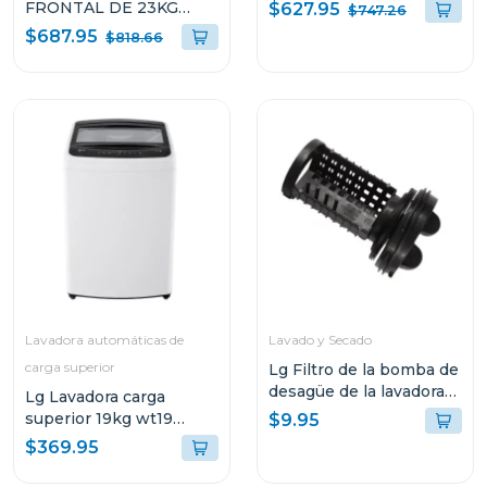
SMART INVERTER
FRONTAL DE 23KG
$627.95
$747.26
GT57BPSX
TURBOWASH 360 AI
$687.95
$818.66
DD CON VAPOR
WM23VFXS
Lavadora automáticas de
Lavado y Secado
carga superior
Lg Filtro de la bomba de
desagüe de la lavadora
Lg Lavadora carga
de carga frontal
superior 19kg wt19
$9.95
turbodrum smart
$369.95
diagnosis color blanco