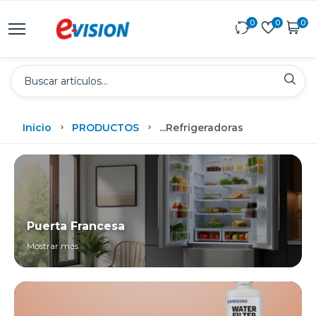
0
0
0
Inicio
PRODUCTOS
...
Refrigeradoras
Puerta Francesa
Mostrar más