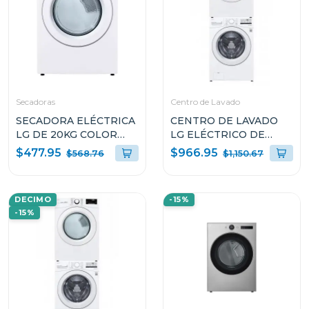
Secadoras
Centro de Lavado
SECADORA ELÉCTRICA
CENTRO DE LAVADO
LG DE 20KG COLOR
LG ELÉCTRICO DE
BLANCO THINQ
20KG WM20/DF20
$477.95
$966.95
$568.76
$1,150.67
DF20WV2EW
DECIMO
-15%
-15%