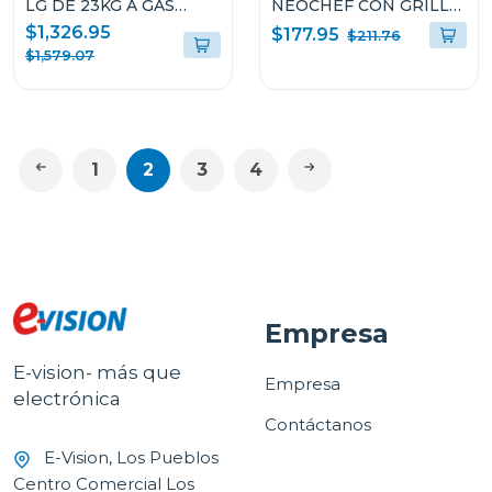
LG DE 23KG A GAS
NEOCHEF CON GRILL
COLOR GRIS
DE 1.5p³ DE 1200W
$1,326.95
$177.95
$211.76
WM23VFXS6/DF74VFXS6B
MH1596CIR
$1,579.07
1
2
3
4
Empresa
E-vision- más que
Empresa
electrónica
Contáctanos
E-Vision, Los Pueblos
Centro Comercial Los