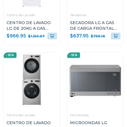
Centro de Lavado
Secadoras
CENTRO DE LAVADO
SECADORA LG A GAS
LG DE 20KG A GAS
DE CARGA FRONTAL
COLOR BLANCO
22KG COLOR GRIS
$966.95
$637.95
$1,150.67
$759.16
WM20/DF20
THINQ DF74VFXS6
-15%
-15%
Centro de Lavado
Microondas
CENTRO DE LAVADO
MICROONDAS LG