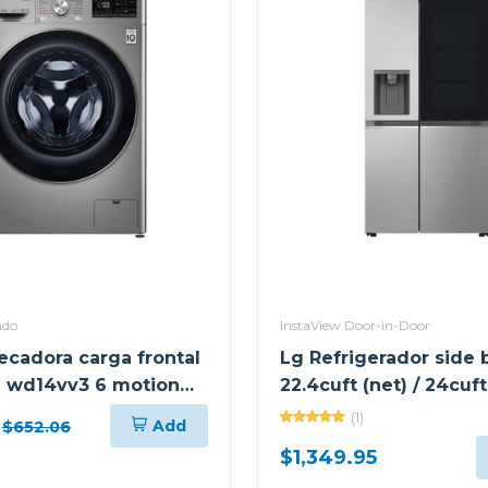
ado
InstaView Door-in-Door
ecadora carga frontal
Lg Refrigerador side 
 wd14vv3 6 motion
22.4cuft (net) / 24cuft
tor inverter ai direct
thinq instaview invert
(1)
Add
$652.06
or acer
$1,349.95