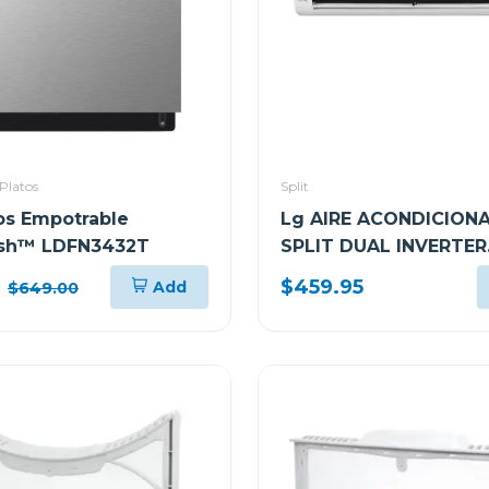
Platos
Split
os Empotrable
Lg AIRE ACONDICION
sh™ LDFN3432T
SPLIT DUAL INVERTER
12000BTU KW MANAG
$459.95
Add
$649.00
THINQ VM122C