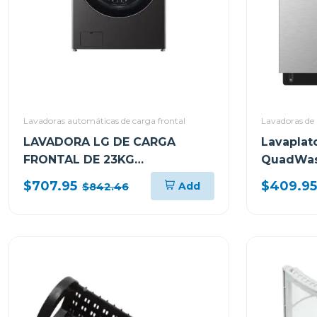
Lavadoras automáticas de carga frontal
Lavadoras de 
LAVADORA LG DE CARGA
Lavaplat
FRONTAL DE 23KG
QuadWa
TURBOWASH 360 AI DD CON
$707.95
$409.95
Add
$842.46
VAPOR WM23BFXS6