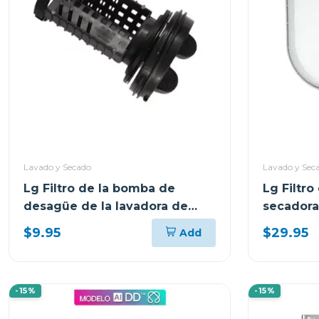
Lavado y Secado
Lavado y Sec
Lg Filtro de la bomba de
Lg Filtro
desagüe de la lavadora de
secadora
carga frontal
$9.95
$29.95
Add
-15%
-15%