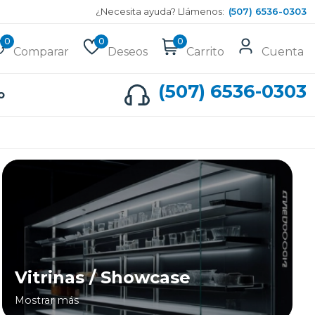
¿Necesita ayuda? Llámenos:
(507) 6536-0303
0
0
0
Comparar
Deseos
Carrito
Cuenta
(507) 6536-0303
o
Vitrinas / Showcase
Mostrar más