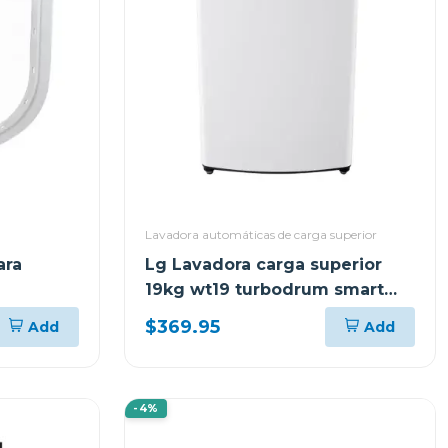
Lavadora automáticas de carga superior
ara
Lg Lavadora carga superior
19kg wt19 turbodrum smart
diagnosis color blanco
$369.95
Add
Add
-4%