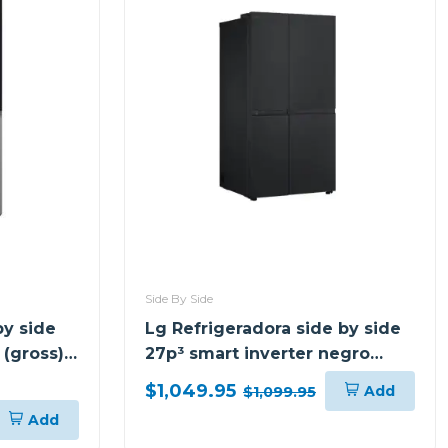
Side By Side
by side
Lg Refrigeradora side by side
 (gross)
27p³ smart inverter negro
er vs25
matte
$1,049.95
Add
$1,099.95
Add