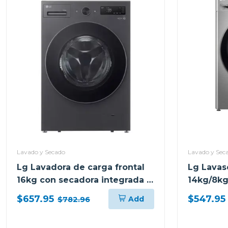
Lavado y Secado
Lavado y Sec
Lg Lavadora de carga frontal
Lg Lavas
16kg con secadora integrada ai
14kg/8kg
dd wifi color grafito
dd con mo
$657.95
$547.95
Add
$782.96
wd16egnt6
drive col