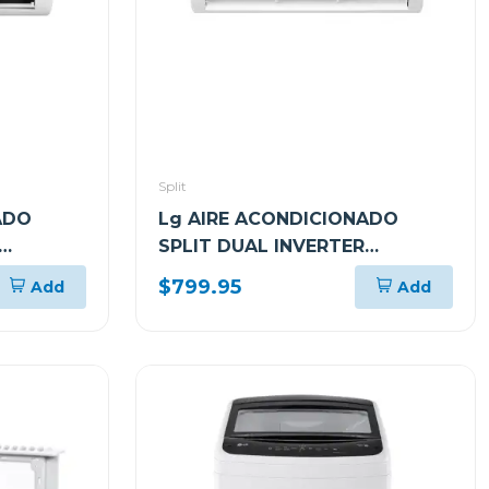
Split
ADO
Lg AIRE ACONDICIONADO
SPLIT DUAL INVERTER
ER
24000BTU KW MANAGER
$799.95
Add
Add
THINQ VM242C