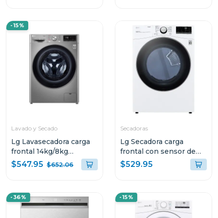
-15%
Lavado y Secado
Secadoras
Lg Lavasecadora carga
Lg Secadora carga
frontal 14kg/8kg
frontal con sensor de
wd14vv3 6 motion dd
secado sensor dry y
$547.95
$529.95
$652.06
con motor inverter ai
conectivdad thinq de
direct drive color acer
22kg df22wv2
-36%
-15%