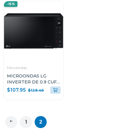
-15%
Microondas
MICROONDAS LG
INVERTER DE 0.9 CUFT
NEOCHEF MS0936GIS
$107.95
$128.46
1
2