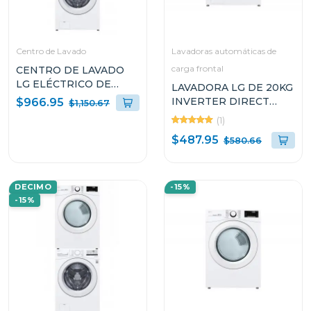
Centro de Lavado
Lavadoras automáticas de
carga frontal
CENTRO DE LAVADO
LG ELÉCTRICO DE
LAVADORA LG DE 20KG
20KG WM20/DF20
INVERTER DIRECT
$966.95
$1,150.67
DRIVE THINQ
(1)
WM20WV26W
$487.95
$580.66
DECIMO
-15%
-15%