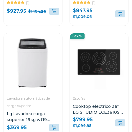
CUFT COLOR NEGRO
INVERTER SIDE BY
(1)
(1)
SMART INVERTER
SIDE VS25BJNK
$847.95
$927.95
$1,104.26
VS25LQIK
$1,009.06
-27%
Lavadora automáticas de
Estufas
carga superior
Cooktop electrico 36"
LG STUDIO LCE3610SB
Lg Lavadora carga
smoothtouch
$799.95
superior 19kg wt19
turbodrum smart
$1,099.95
$369.95
diagnosis color blanco