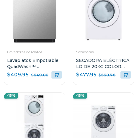
Lavadoras de Platos
Secadoras
Lavaplatos Empotrable
SECADORA ELÉCTRICA
QuadWash™
LG DE 20KG COLOR
LDFN3432T
BLANCO THINQ
$409.95
$477.95
$649.00
$568.76
DF20WV2EW
-15%
-15%