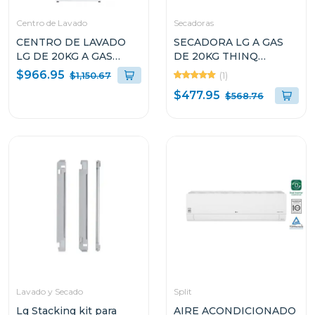
Centro de Lavado
Secadoras
CENTRO DE LAVADO
SECADORA LG A GAS
LG DE 20KG A GAS
DE 20KG THINQ
COLOR BLANCO
DF20WV2W SMART
$966.95
(1)
$1,150.67
WM20/DF20
DIAGNOSIS
$477.95
$568.76
Lavado y Secado
Split
Lg Stacking kit para
AIRE ACONDICIONADO