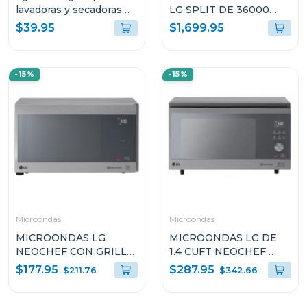
lavadoras y secadoras
LG SPLIT DE 36000
tds270
BTU DUAL INVERTER
$39.95
$1,699.95
SW362H8
-15%
-15%
Microondas
Microondas
MICROONDAS LG
MICROONDAS LG DE
NEOCHEF CON GRILL
1.4 CUFT NEOCHEF
DE 1.5p³ DE 1200W
SMART INVERTER
$177.95
$287.95
$211.76
$342.66
MH1596CIR
MJ1466APR