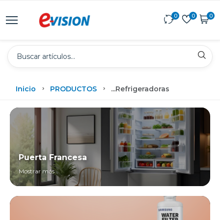
0
0
0
Inicio
PRODUCTOS
...
Refrigeradoras
Puerta Francesa
Mostrar más