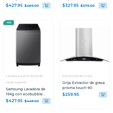
espejo gris nx52t7522ls
con extractor de grasa
$427.95
$327.95
$469.00
$379.00
me21dg6300sr
-4%
Lavadora automáticas de
Extractores de Grasa
carga superior
Drija Extractor de grasa
prisma touch 90
Samsung Lavadora de
19kg con ecobubble
$259.95
digital inverter
$427.95
$449.00
wa19cg6442