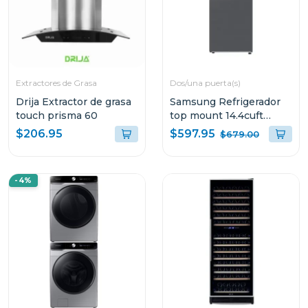
Extractores de Grasa
Dos/una puerta(s)
Drija Extractor de grasa
Samsung Refrigerador
touch prisma 60
top mount 14.4cuft
RT42DG6634S9
$597.95
$206.95
$679.00
-4%