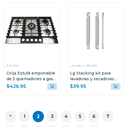
Estufas
Lavado y Secado
Drija Estufa empotrable
Lg Stacking kit para
de 5 quemadores a gas
lavadoras y secadoras
livorno 76 professionale
tds270
$426.95
$39.95
1
2
3
4
5
6
7