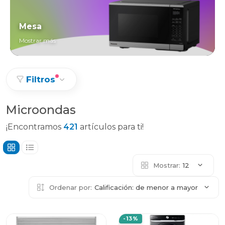
Mesa
Mostrar más
Filtros
Microondas
¡Encontramos
421
artículos para ti!
Mostrar:
12
Ordenar por:
Calificación: de menor a mayor
-13%