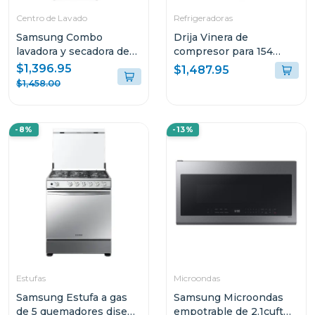
Centro de Lavado
Refrigeradoras
Samsung Combo
Drija Vinera de
lavadora y secadora de
compresor para 154
22kg a gas color gris
botellas chianti 154
$1,396.95
$1,487.95
wf22c6400/dv22c6370
$1,458.00
-8%
-13%
Estufas
Microondas
Samsung Estufa a gas
Samsung Microondas
de 5 quemadores diseño
empotrable de 2.1cuft