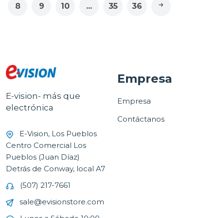
8
9
10
...
35
36
Empresa
E-vision- más que
Empresa
electrónica
Contáctanos
E-Vision, Los Pueblos
Centro Comercial Los
Pueblos (Juan Díaz)
Detrás de Conway, local A7
(507) 217-7661
sale@evisionstore.com