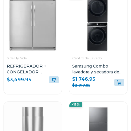
Side By Side
Centro de Lavado
REFRIGERADOR +
Samsung Combo
CONGELADOR
lavadora y secadora de
WHIRLPOOL SIDEKICK
24kg a gas compatible
$1,746.95
$3,499.95
GEMELAS DE 36CUFT
con multicontrol
$2,017.85
WSR57 + KIT DE
wf24a8900/dv24a8870
MOLDURA SKT60M Y
KIT DE FABRICADOR
-11%
DE HIELO WM117