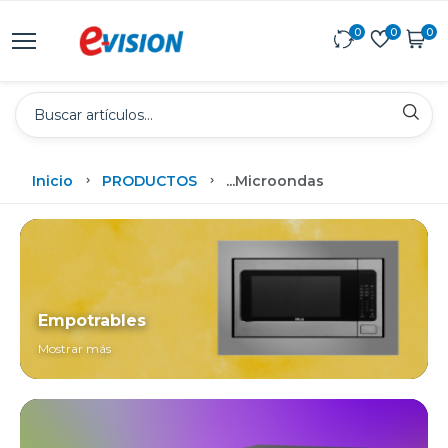
0
0
0
Inicio
PRODUCTOS
...
Microondas
Empotrables
Mostrar más