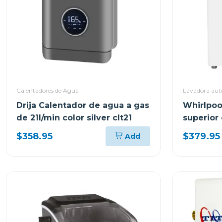
Calentadores de Agua
Lavadora aut
Drija Calentador de agua a gas
Whirlpoo
de 21l/min color silver clt21
superior
$358.95
$379.95
Add