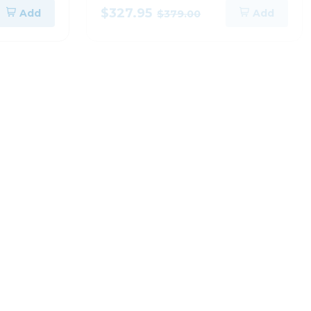
extractor de grasa
$327.95
Add
Add
$379.00
me21dg6300sr
Lavado y Secado