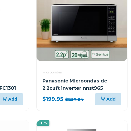
Microondas
Panasonic Microondas de
RFC1301
2.2cuft inverter nnst965
$199.95
Add
Add
$237.94
-11%