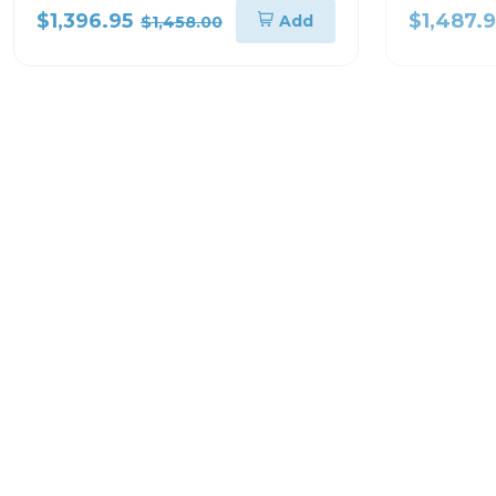
gris wf22c6400/dv22c6370
$1,396.95
$1,487.
Add
$1,458.00
-4%
Lavadora automáticas de carga superior
Extractores d