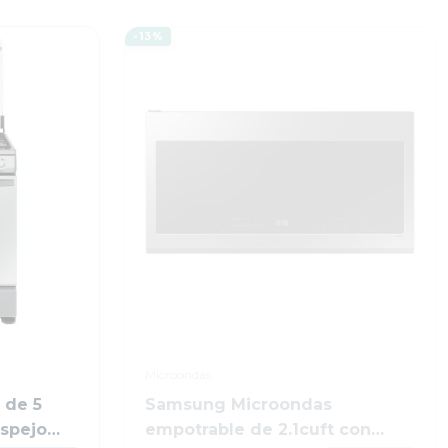
-13%
Microondas
 de 5
Samsung Microondas
spejo
empotrable de 2.1cuft con