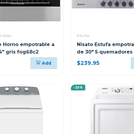
rables
Estufas
re Horno empotrable a
Nisato Estufa empotra
4" gris fog68c2
de 30" 5 quemadores
$239.95
Add
-25%