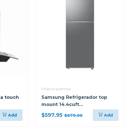
Dos/una puerta(s)
sa touch
Samsung Refrigerador top
mount 14.4cuft
RT42DG6634S9
$597.95
Add
Add
$679.00