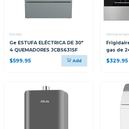
Estufas
Hornos empot
Ge ESTUFA ELÉCTRICA DE 30"
Frigidai
4 QUEMADORES JCBS631SF
gas de 2
$599.95
$329.95
Add