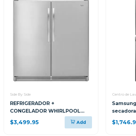
Side By Side
Centro de La
REFRIGERADOR +
Samsung
CONGELADOR WHIRLPOOL
secadora
SIDEKICK GEMELAS DE 36CUFT
compatib
$3,499.95
$1,746.
Add
WSR57 + KIT DE MOLDURA
wf24a89
SKT60M Y KIT DE FABRICADOR