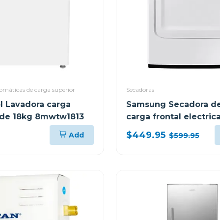
omáticas de carga superior
Secadoras
l Lavadora carga
Samsung Secadora de
 de 18kg 8mwtw1813
carga frontal electric
dve17a3200
$449.95
Add
$599.95