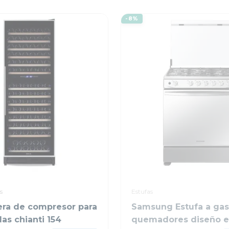
-8%
s
Estufas
nera de compresor para
Samsung Estufa a gas
las chianti 154
quemadores diseño e