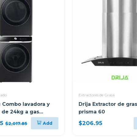
vado
Extractores de Grasa
 Combo lavadora y
Drija Extractor de gra
 de 24kg a gas
prisma 60
le con multicontrol
95
$206.95
Add
$2,017.85
00/dv24a8870