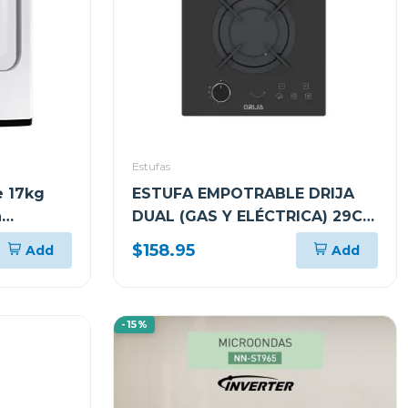
Estufas
 17kg
ESTUFA EMPOTRABLE DRIJA
a
DUAL (GAS Y ELÉCTRICA) 29CM
VITROCERÁMICA SICILIA30
$158.95
Add
Add
-15%