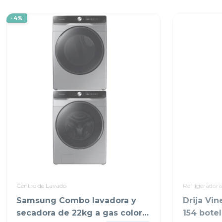
DE HIELO WM117
-4%
Centro de Lavado
Refrigeradora
Samsung Combo lavadora y
Drija Vi
secadora de 22kg a gas color
154 botel