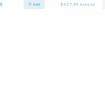
gris nx52t7522ls
95
$427.95
Add
$469.00
e Grasa
Estufas