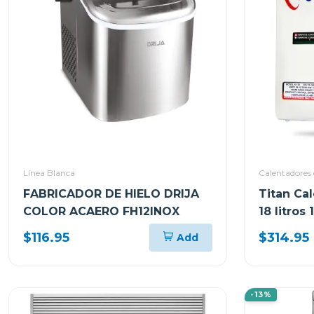
Línea Blanca
Calentadores
FABRICADOR DE HIELO DRIJA
Titan Ca
COLOR ACAERO FH12INOX
18 litros 
$116.95
$314.95
Add
-13%