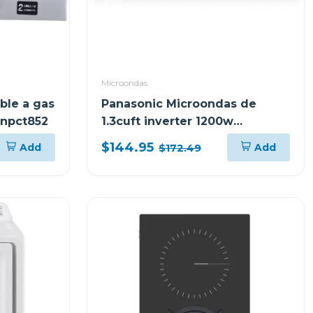
Microondas
ble a gas
Panasonic Microondas de
 npct852
1.3cuft inverter 1200w
plateado nnsc649sr
$144.95
Add
Add
$172.49