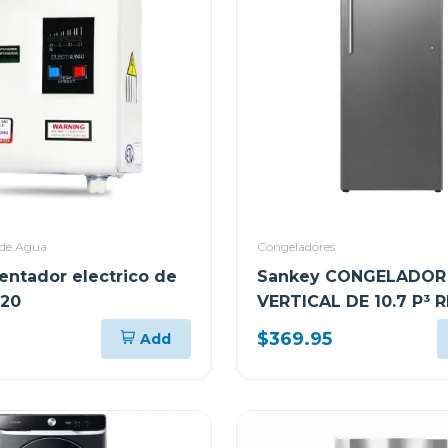
 de Agua
Congeladores
lentador electrico de
Sankey CONGELADOR
120
VERTICAL DE 10.7 P³ 
$369.95
Add