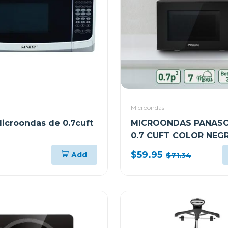
Microondas
icroondas de 0.7cuft
MICROONDAS PANASO
0.7 CUFT COLOR NEG
NNSB25JBRUH
$59.95
Add
$71.34