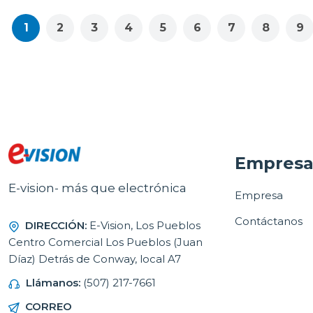
1
2
3
4
5
6
7
8
9
Empres
E-vision- más que electrónica
Empresa
Contáctanos
DIRECCIÓN:
E-Vision, Los Pueblos
Centro Comercial Los Pueblos (Juan
Díaz) Detrás de Conway, local A7
Llámanos:
(507) 217-7661
CORREO