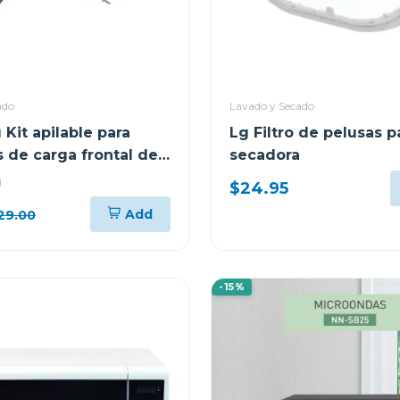
ado
Lavado y Secado
Kit apilable para
Lg Filtro de pelusas p
s de carga frontal de
secadora
ncho skk8
)
$24.95
Add
29.00
-15%