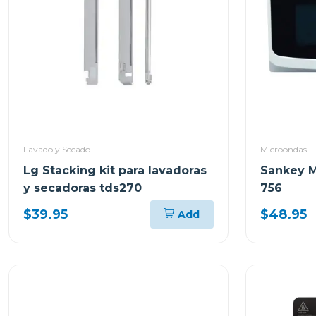
Lavado y Secado
Microondas
Lg Stacking kit para lavadoras
Sankey M
y secadoras tds270
756
$39.95
$48.95
Add