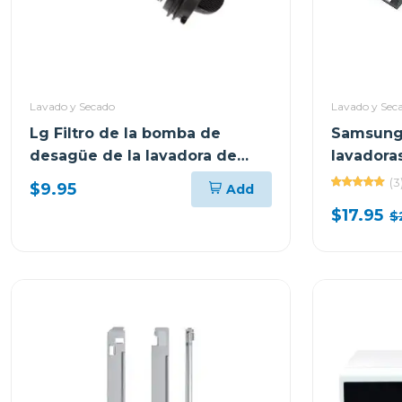
Lavado y Secado
Lavado y Sec
Lg Filtro de la bomba de
Samsung 
desagüe de la lavadora de
lavadora
carga frontal
27" de a
(3
$9.95
Add
$17.95
$