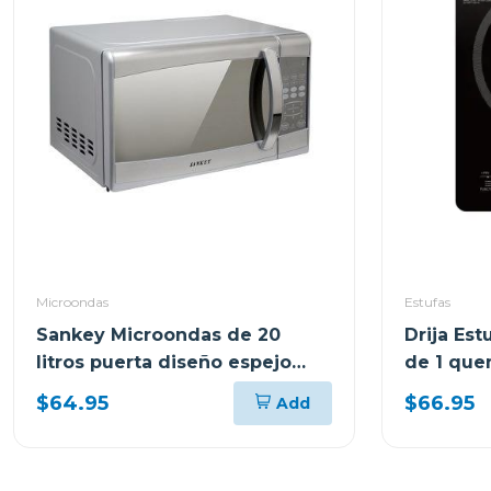
Microondas
Estufas
Sankey Microondas de 20
Drija Es
litros puerta diseño espejo
de 1 que
mw758
munich
$64.95
$66.95
Add