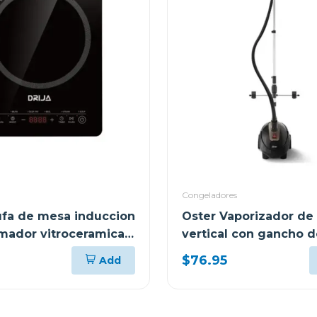
Congeladores
tufa de mesa induccion
Oster Vaporizador de
mador vitroceramica
vertical con gancho d
pantalon
$76.95
Add