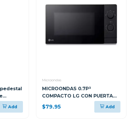
Microondas
 pedestal
MICROONDAS 0.7P³
e
COMPACTO LG CON PUERTA
DE CRISTAL MS2082
$79.95
Add
Add